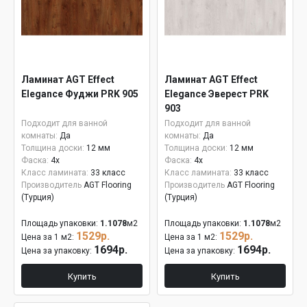
Ламинат AGT Effect
Ламинат AGT Effect
Elegance Фуджи PRK 905
Elegance Эверест PRK
903
Подходит для ванной
Подходит для ванной
комнаты:
Да
комнаты:
Да
Толщина доски:
12 мм
Толщина доски:
12 мм
Фаска:
4x
Фаска:
4x
Класс ламината:
33 класс
Класс ламината:
33 класс
Производитель
AGT Flooring
Производитель
AGT Flooring
(Турция)
(Турция)
Площадь упаковки:
1.1078
м2
Площадь упаковки:
1.1078
м2
1529р.
1529р.
Цена за 1 м2:
Цена за 1 м2:
1694р.
1694р.
Цена за упаковку:
Цена за упаковку:
Купить
Купить