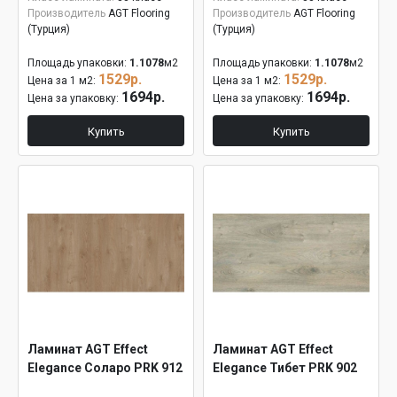
Производитель
AGT Flooring
Производитель
AGT Flooring
(Турция)
(Турция)
Площадь упаковки:
1.1078
м2
Площадь упаковки:
1.1078
м2
1529р.
1529р.
Цена за 1 м2:
Цена за 1 м2:
1694р.
1694р.
Цена за упаковку:
Цена за упаковку:
Купить
Купить
Ламинат AGT Effect
Ламинат AGT Effect
Elegance Соларо PRK 912
Elegance Тибет PRK 902