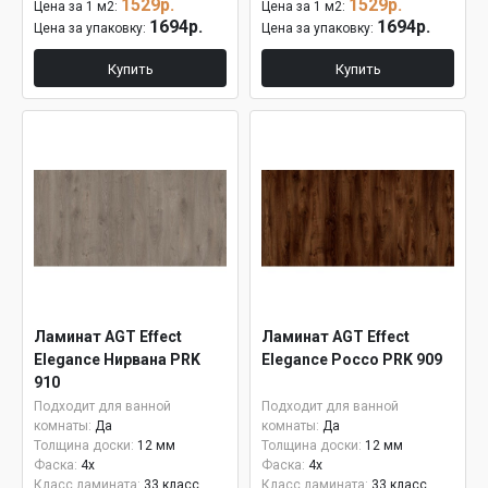
1529р.
1529р.
Цена за 1 м2:
Цена за 1 м2:
1694р.
1694р.
Цена за упаковку:
Цена за упаковку:
Купить
Купить
Ламинат AGT Effect
Ламинат AGT Effect
Elegance Нирвана PRK
Elegance Россо PRK 909
910
Подходит для ванной
Подходит для ванной
комнаты:
Да
комнаты:
Да
Толщина доски:
12 мм
Толщина доски:
12 мм
Фаска:
4x
Фаска:
4x
Класс ламината:
33 класс
Класс ламината:
33 класс