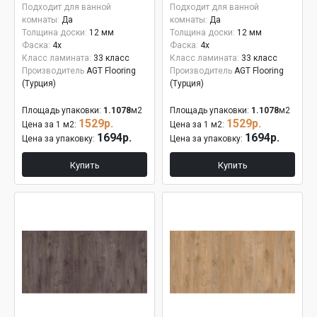
Подходит для ванной
Подходит для ванной
комнаты:
Да
комнаты:
Да
Толщина доски:
12 мм
Толщина доски:
12 мм
Фаска:
4x
Фаска:
4x
Класс ламината:
33 класс
Класс ламината:
33 класс
Производитель
AGT Flooring
Производитель
AGT Flooring
(Турция)
(Турция)
Площадь упаковки:
1.1078
м2
Площадь упаковки:
1.1078
м2
1529р.
1529р.
Цена за 1 м2:
Цена за 1 м2:
1694р.
1694р.
Цена за упаковку:
Цена за упаковку:
Купить
Купить