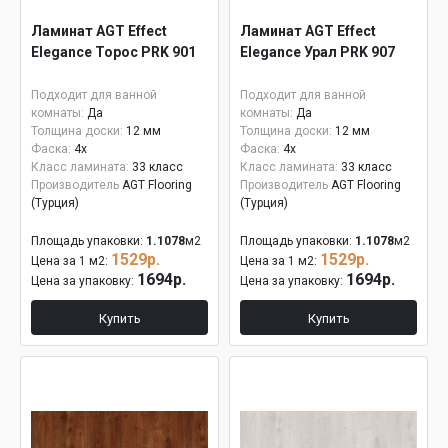
Ламинат AGT Effect
Ламинат AGT Effect
Elegance Торос PRK 901
Elegance Урал PRK 907
Подходит для ванной
Подходит для ванной
комнаты:
Да
комнаты:
Да
Толщина доски:
12 мм
Толщина доски:
12 мм
Фаска:
4x
Фаска:
4x
Класс ламината:
33 класс
Класс ламината:
33 класс
Производитель
AGT Flooring
Производитель
AGT Flooring
(Турция)
(Турция)
Площадь упаковки:
1.1078
м2
Площадь упаковки:
1.1078
м2
1529р.
1529р.
Цена за 1 м2:
Цена за 1 м2:
1694р.
1694р.
Цена за упаковку:
Цена за упаковку:
Купить
Купить