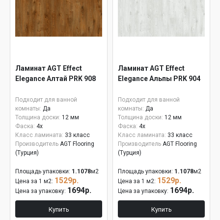
Ламинат AGT Effect
Ламинат AGT Effect
Elegance Алтай PRK 908
Elegance Альпы PRK 904
Подходит для ванной
Подходит для ванной
комнаты:
Да
комнаты:
Да
Толщина доски:
12 мм
Толщина доски:
12 мм
Фаска:
4x
Фаска:
4x
Класс ламината:
33 класс
Класс ламината:
33 класс
Производитель
AGT Flooring
Производитель
AGT Flooring
(Турция)
(Турция)
Площадь упаковки:
1.1078
м2
Площадь упаковки:
1.1078
м2
1529р.
1529р.
Цена за 1 м2:
Цена за 1 м2:
1694р.
1694р.
Цена за упаковку:
Цена за упаковку:
Купить
Купить