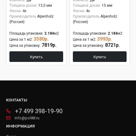
комнаты:
Да
комнаты:
Да
Толщина доски:
13,5 мм
Толщина доски:
15 мм
Фаска:
4x
Фаска:
4x
Производитель
Alpenholz
Производитель
Alpenholz
(Россия)
(Россия)
Площадь упаковки:
2.184
м2
Площадь упаковки:
2.184
м2
3580р.
3993р.
Цена за 1 м2:
Цена за 1 м2:
7819р.
8721р.
Цена за упаковку:
Цена за упаковку:
Купить
Купить
КОНТАКТЫ
+7 499 398-19-90
info@pol88.ru
ИНФОРМАЦИЯ