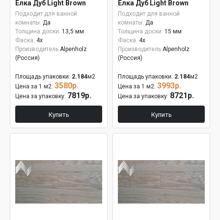
Елка Дуб Light Brown
Елка Дуб Light Brown
15мм
Подходит для ванной
Подходит для ванной
комнаты:
Да
комнаты:
Да
Толщина доски:
13,5 мм
Толщина доски:
15 мм
Фаска:
4x
Фаска:
4x
Производитель
Alpenholz
Производитель
Alpenholz
(Россия)
(Россия)
Площадь упаковки:
2.184
м2
Площадь упаковки:
2.184
м2
3580р.
3993р.
Цена за 1 м2:
Цена за 1 м2:
7819р.
8721р.
Цена за упаковку:
Цена за упаковку:
Купить
Купить