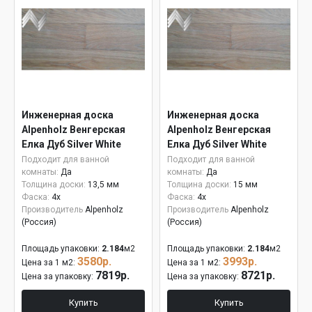
Инженерная доска
Инженерная доска
Alpenholz Венгерская
Alpenholz Венгерская
Елка Дуб Silver White
Елка Дуб Silver White
15мм
Подходит для ванной
Подходит для ванной
комнаты:
Да
комнаты:
Да
Толщина доски:
13,5 мм
Толщина доски:
15 мм
Фаска:
4x
Фаска:
4x
Производитель
Alpenholz
Производитель
Alpenholz
(Россия)
(Россия)
Площадь упаковки:
2.184
м2
Площадь упаковки:
2.184
м2
3580р.
3993р.
Цена за 1 м2:
Цена за 1 м2:
7819р.
8721р.
Цена за упаковку:
Цена за упаковку:
Купить
Купить