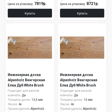
7819р.
8721р.
Цена за упаковку:
Цена за упаковку:
Купить
Купить
Инженерная доска
Инженерная доска
Alpenholz Венгерская
Alpenholz Венгерская
Елка Дуб White Brush
Елка Дуб White Brush
15мм
Подходит для ванной
Подходит для ванной
комнаты:
Да
комнаты:
Да
Толщина доски:
13,5 мм
Толщина доски:
15 мм
Фаска:
4x
Фаска:
4x
Производитель
Alpenholz
Производитель
Alpenholz