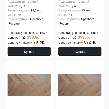
Подходит для ванной
Подходит для ванной
комнаты:
Да
комнаты:
Да
Толщина доски:
13,5 мм
Толщина доски:
15 мм
Фаска:
4x
Фаска:
4x
Производитель
Alpenholz
Производитель
Alpenholz
(Россия)
(Россия)
Площадь упаковки:
2.184
м2
Площадь упаковки:
2.184
м2
3580р.
3993р.
Цена за 1 м2:
Цена за 1 м2:
7819р.
8721р.
Цена за упаковку:
Цена за упаковку:
Купить
Купить