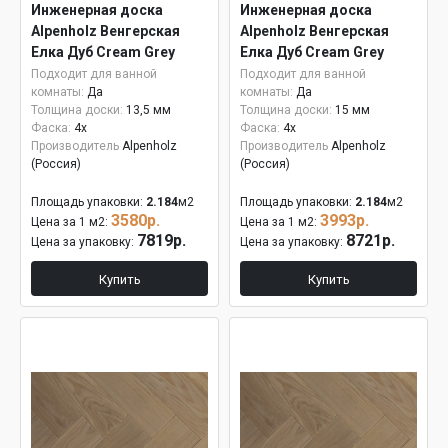
Инженерная доска
Инженерная доска
Alpenholz Венгерская
Alpenholz Венгерская
Елка Дуб Cream Grey
Елка Дуб Cream Grey
15мм
Подходит для ванной
Подходит для ванной
комнаты:
Да
комнаты:
Да
Толщина доски:
13,5 мм
Толщина доски:
15 мм
Фаска:
4x
Фаска:
4x
Производитель
Alpenholz
Производитель
Alpenholz
(Россия)
(Россия)
Площадь упаковки:
2.184
м2
Площадь упаковки:
2.184
м2
3580р.
3993р.
Цена за 1 м2:
Цена за 1 м2:
7819р.
8721р.
Цена за упаковку:
Цена за упаковку:
Купить
Купить