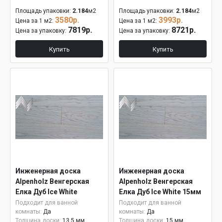
Площадь упаковки:
2.184
м2
Площадь упаковки:
2.184
м2
3580р.
3993р.
Цена за 1 м2:
Цена за 1 м2:
7819р.
8721р.
Цена за упаковку:
Цена за упаковку:
Купить
Купить
Инженерная доска
Инженерная доска
Alpenholz Венгерская
Alpenholz Венгерская
Елка Дуб Ice White
Елка Дуб Ice White 15мм
Подходит для ванной
Подходит для ванной
комнаты:
Да
комнаты:
Да
Толщина доски:
13,5 мм
Толщина доски:
15 мм