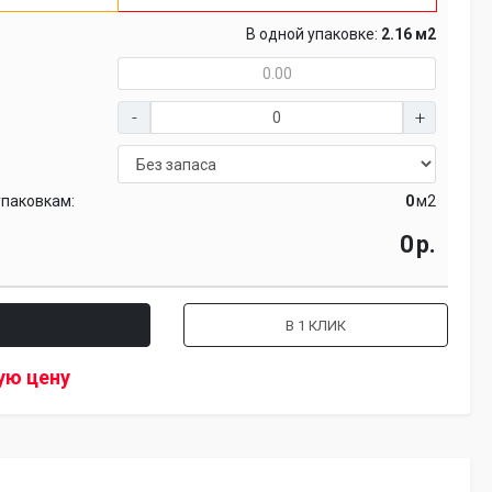
В одной упаковке:
2.16 м2
упаковкам:
м2
р.
В 1 КЛИК
ую цену