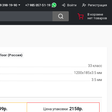
+7 985 057-51-19
9 398-19-90
Войти
Регистрация
В корзине
нет товаров
loor (Россия)
33 класс
1200х185х3.5 мм
3.5 мм
99р.
2158р.
Цена упаковки: