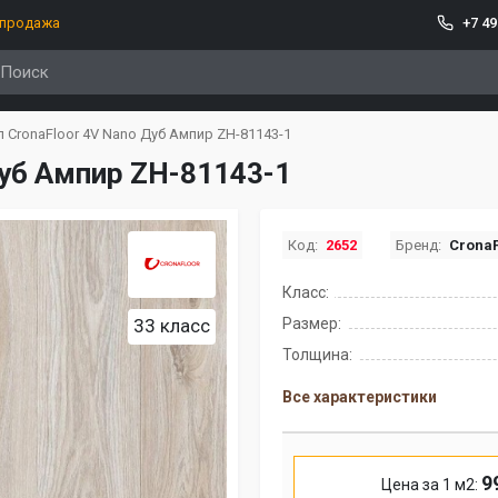
спродажа
+7 49
 CronaFloor 4V Nano Дуб Ампир ZH-81143-1
Дуб Ампир ZH-81143-1
Код:
2652
Бренд:
CronaF
Класс:
33 класс
Размер:
Толщина:
Все характеристики
9
Цена за 1 м2: