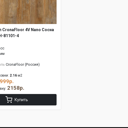
л CronaFloor 4V Nano Сосна
H-81101-4
асс
 мм
ель
CronaFloor (Россия)
овки:
2.16
м2
999р.
2158р.
овку:
Купить