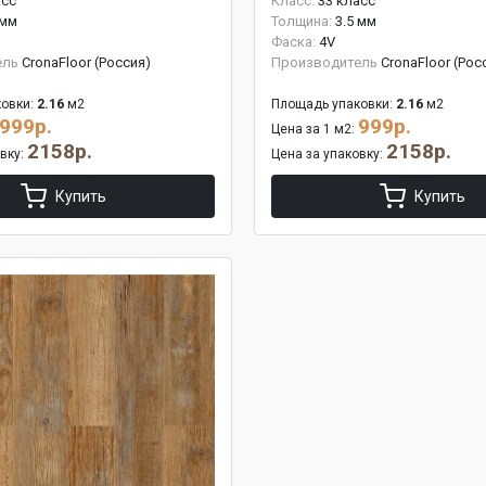
асс
Класс:
33 класс
 мм
Толщина:
3.5 мм
Фаска:
4V
ель
CronaFloor (Россия)
Производитель
CronaFloor (Рос
овки:
2.16
м2
Площадь упаковки:
2.16
м2
999р.
999р.
Цена за 1 м2:
2158р.
2158р.
овку:
Цена за упаковку:
Купить
Купить