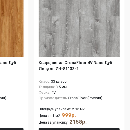
Nano Дуб
Кварц винил CronaFloor 4V Nano Дуб
Лондон ZH-81133-2
Класс:
33 класс
Толщина:
3.5 мм
Фаска:
4V
сия)
Производитель
CronaFloor (Россия)
Площадь упаковки:
2.16
м2
999р.
Цена за 1 м2:
2158р.
Цена за упаковку: