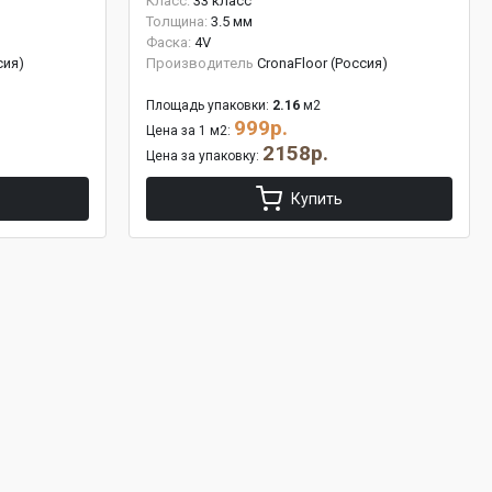
Класс:
33 класс
Толщина:
3.5 мм
Фаска:
4V
сия)
Производитель
CronaFloor (Россия)
Площадь упаковки:
2.16
м2
999р.
Цена за 1 м2:
2158р.
Цена за упаковку:
Купить