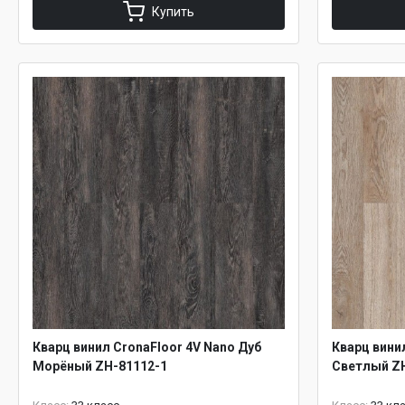
Купить
Кварц винил CronaFloor 4V Nano Дуб
Кварц вини
Морёный ZH-81112-1
Светлый Z