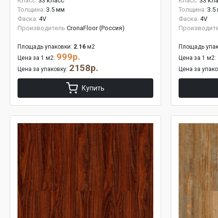
Класс:
33 класс
Класс:
33 кл
Толщина:
3.5 мм
Толщина:
3.5
Фаска:
4V
Фаска:
4V
Производитель
CronaFloor (Россия)
Производит
Площадь упаковки:
2.16
м2
Площадь упак
999р.
Цена за 1 м2:
Цена за 1 м2:
2158р.
Цена за упаковку:
Цена за упак
Купить