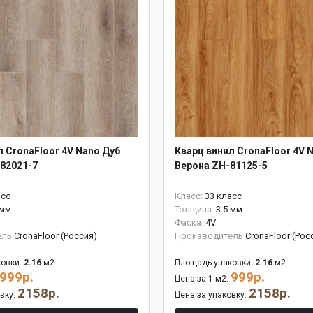
л CronaFloor 4V Nano Дуб
Кварц винил CronaFloor 4V 
82021-7
Верона ZH-81125-5
асс
Класс:
33 класс
 мм
Толщина:
3.5 мм
Фаска:
4V
ель
CronaFloor (Россия)
Производитель
CronaFloor (Рос
овки:
2.16
м2
Площадь упаковки:
2.16
м2
999р.
999р.
Цена за 1 м2:
2158р.
2158р.
овку:
Цена за упаковку: