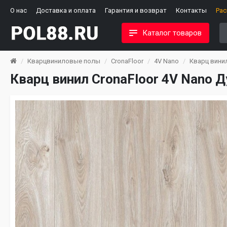
О нас
Доставка и оплата
Гарантия и возврат
Контакты
Ра
Каталог товаров
Кварцвиниловые полы
CronaFloor
4V Nano
Кварц винил
Кварц винил CronaFloor 4V Nano 