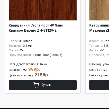
Кварц винил CronaFloor 4V Nano
Кварц вини
Красное Дерево ZH-81129-2
Медовая Z
Класс:
33 класс
Класс:
33 кл
Толщина:
3.5 мм
Толщина:
3.5
Фаска:
4V
Фаска:
4V
Производитель
CronaFloor (Россия)
Производит
Площадь упаковки:
2.16
м2
Площадь упак
999р.
Цена за 1 м2:
Цена за 1 м2:
2158р.
Цена за упаковку:
Цена за упак
Купить