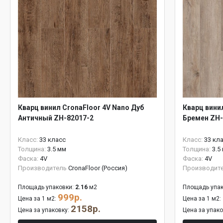
Кварц винил CronaFloor 4V Nano Дуб
Кварц вини
Античный ZH-82017-2
Бремен ZH-
Класс:
33 класс
Класс:
33 кл
Толщина:
3.5 мм
Толщина:
3.5
Фаска:
4V
Фаска:
4V
Производитель
CronaFloor (Россия)
Производит
Площадь упаковки:
2.16
м2
Площадь упак
999р.
Цена за 1 м2:
Цена за 1 м2:
2158р.
Цена за упаковку:
Цена за упак