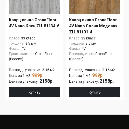
Кварц винил CronaFloor
Кварц винил CronaFloor
4V Nano Клен ZH-81134-6
4V Nano Сосна Медовая
ZH-81101-4
Класс:
33 класс
Класс:
33 класс
Толщина:
3.5 мм
Толщина:
3.5 мм
Фаска:
4V
Фаска:
4V
Производитель
CronaFloor
Производитель
CronaFloor
(Россия)
(Россия)
Площадь упаковки:
2.16
м2
Площадь упаковки:
2.16
м2
999р.
999р.
Цена за 1 м2:
Цена за 1 м2:
2158р.
2158р.
Цена за упаковку:
Цена за упаковку:
Купить
Купить