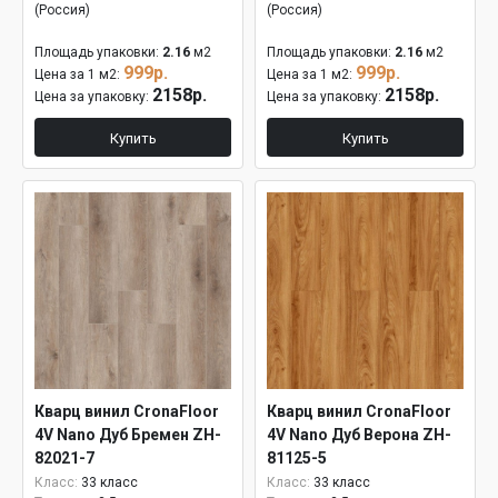
(Россия)
(Россия)
Площадь упаковки:
2.16
м2
Площадь упаковки:
2.16
м2
999р.
999р.
Цена за 1 м2:
Цена за 1 м2:
2158р.
2158р.
Цена за упаковку:
Цена за упаковку:
Купить
Купить
Кварц винил CronaFloor
Кварц винил CronaFloor
4V Nano Дуб Бремен ZH-
4V Nano Дуб Верона ZH-
82021-7
81125-5
Класс:
33 класс
Класс:
33 класс