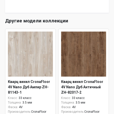
Другие модели коллекции
Кварц винил CronaFloor
Кварц винил CronaFloor
4V Nano Дуб Ампир ZH-
4V Nano Дуб Античный
81143-1
ZH-82017-2
Класс:
33 класс
Класс:
33 класс
Толщина:
3.5 мм
Толщина:
3.5 мм
Фаска:
4V
Фаска:
4V
Производитель
CronaFloor
Производитель
CronaFloor