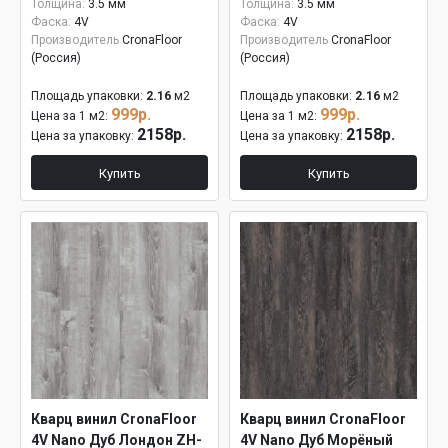
Толщина:
3.5 мм
Толщина:
3.5 мм
Фаска:
4V
Фаска:
4V
Производитель
CronaFloor
Производитель
CronaFloor
(Россия)
(Россия)
Площадь упаковки:
2.16
м2
Площадь упаковки:
2.16
м2
999р.
999р.
Цена за 1 м2:
Цена за 1 м2:
2158р.
2158р.
Цена за упаковку:
Цена за упаковку:
Купить
Купить
Кварц винил CronaFloor
Кварц винил CronaFloor
4V Nano Дуб Лондон ZH-
4V Nano Дуб Морёный