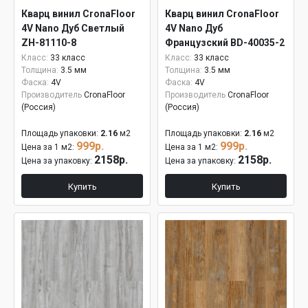
Кварц винил CronaFloor
Кварц винил CronaFloor
4V Nano Дуб Светлый
4V Nano Дуб
ZH-81110-8
Французский BD-40035-2
Класс:
33 класс
Класс:
33 класс
Толщина:
3.5 мм
Толщина:
3.5 мм
Фаска:
4V
Фаска:
4V
Производитель
CronaFloor
Производитель
CronaFloor
(Россия)
(Россия)
Площадь упаковки:
2.16
м2
Площадь упаковки:
2.16
м2
999р.
999р.
Цена за 1 м2:
Цена за 1 м2:
2158р.
2158р.
Цена за упаковку:
Цена за упаковку:
Купить
Купить