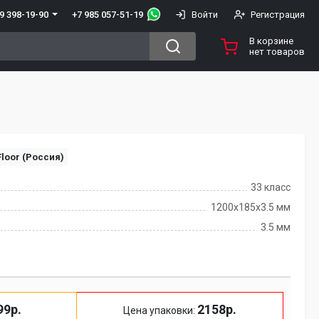
+7 985 057-51-19
9 398-19-90
Войти
Регистрация
В корзине
нет товаров
loor (Россия)
33 класс
1200х185х3.5 мм
3.5 мм
99р.
2158р.
Цена упаковки: