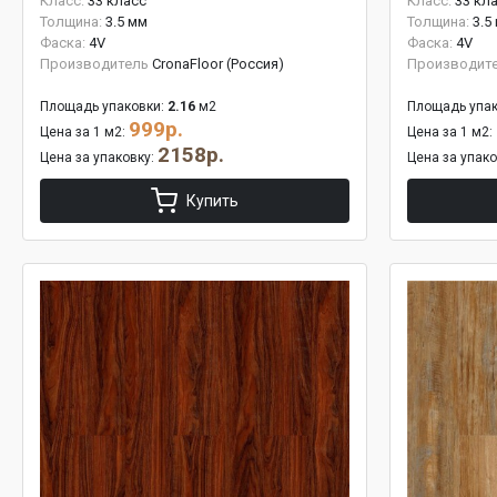
Класс:
33 класс
Класс:
33 кл
Толщина:
3.5 мм
Толщина:
3.5
Фаска:
4V
Фаска:
4V
Производитель
CronaFloor (Россия)
Производит
Площадь упаковки:
2.16
м2
Площадь упак
999р.
Цена за 1 м2:
Цена за 1 м2:
2158р.
Цена за упаковку:
Цена за упак
Купить