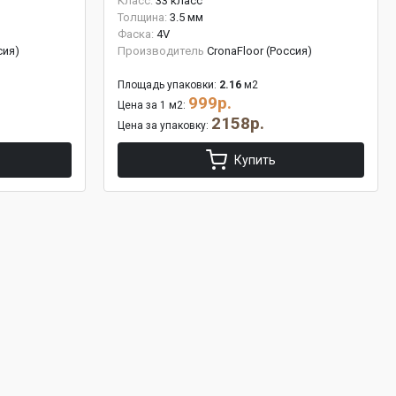
Класс:
33 класс
Толщина:
3.5 мм
Фаска:
4V
сия)
Производитель
CronaFloor (Россия)
Площадь упаковки:
2.16
м2
999р.
Цена за 1 м2:
2158р.
Цена за упаковку:
Купить