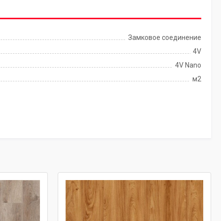
Замковое соединение
4V
4V Nano
м2