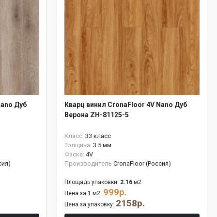
Nano Дуб
Кварц винил CronaFloor 4V Nano Дуб
Верона ZH-81125-5
Класс:
33 класс
Толщина:
3.5 мм
Фаска:
4V
сия)
Производитель
CronaFloor (Россия)
Площадь упаковки:
2.16
м2
999р.
Цена за 1 м2:
2158р.
Цена за упаковку: