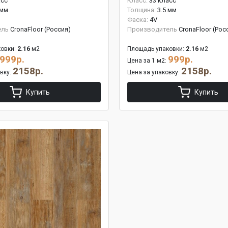
асс
Класс:
33 класс
 мм
Толщина:
3.5 мм
Фаска:
4V
ель
CronaFloor (Россия)
Производитель
CronaFloor (Рос
овки:
2.16
м2
Площадь упаковки:
2.16
м2
999р.
999р.
Цена за 1 м2:
2158р.
2158р.
овку:
Цена за упаковку:
Купить
Купить