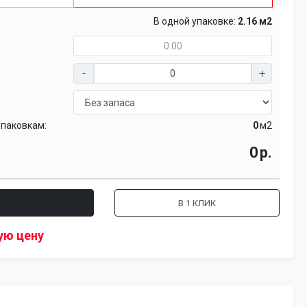
В одной упаковке:
2.16 м2
упаковкам:
м2
р.
В 1 КЛИК
ую цену