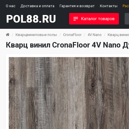
О нас
Доставка и оплата
Гарантия и возврат
Контакты
Ра
Каталог товаров
Кварцвиниловые полы
CronaFloor
4V Nano
Кварц винил
Кварц винил CronaFloor 4V Nano 