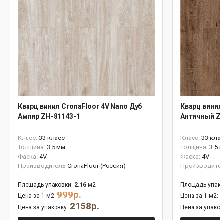
Кварц винил CronaFloor 4V Nano Дуб
Кварц вини
Ампир ZH-81143-1
Античный Z
Класс:
33 класс
Класс:
33 кл
Толщина:
3.5 мм
Толщина:
3.5
Фаска:
4V
Фаска:
4V
Производитель
CronaFloor (Россия)
Производит
Площадь упаковки:
2.16
м2
Площадь упак
999р.
Цена за 1 м2:
Цена за 1 м2:
2158р.
Цена за упаковку:
Цена за упак