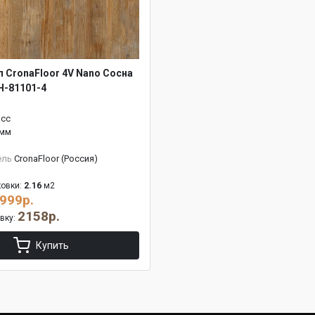
л CronaFloor 4V Nano Сосна
H-81101-4
асс
 мм
ель
CronaFloor (Россия)
овки:
2.16
м2
999р.
2158р.
овку:
Купить