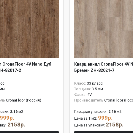
л CronaFloor 4V Nano Дуб
Кварц винил CronaFloor 4V 
H-82017-2
Бремен ZH-82021-7
асс
Класс:
33 класс
 мм
Толщина:
3.5 мм
Фаска:
4V
ель
CronaFloor (Россия)
Производитель
CronaFloor (Рос
овки:
2.16
м2
Площадь упаковки:
2.16
м2
999р.
999р.
Цена за 1 м2:
2158р.
2158р.
овку:
Цена за упаковку: