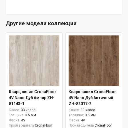
Другие модели коллекции
Кварц винил CronaFloor
Кварц винил CronaFloor
4V Nano Дуб Ампир ZH-
4V Nano Дуб Античный
81143-1
ZH-82017-2
Класс:
33 класс
Класс:
33 класс
Толщина:
3.5 мм
Толщина:
3.5 мм
Фаска:
4V
Фаска:
4V
Производитель
CronaFloor
Производитель
CronaFloor