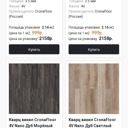
Толщина:
3.5 мм
Толщина:
3.5 мм
Фаска:
4V
Фаска:
4V
Производитель
CronaFloor
Производитель
CronaFloor
(Россия)
(Россия)
Площадь упаковки:
2.16
м2
Площадь упаковки:
2.16
м2
999р.
999р.
Цена за 1 м2:
Цена за 1 м2:
2158р.
2158р.
Цена за упаковку:
Цена за упаковку:
Купить
Купить
Кварц винил CronaFloor
Кварц винил CronaFloor
4V Nano Дуб Морёный
4V Nano Дуб Светлый