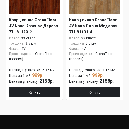
Кварц винил CronaFloor
Кварц винил CronaFloor
4V Nano Красное Дерево
4V Nano Сосна Медовая
ZH-81129-2
ZH-81101-4
Класс:
33 класс
Класс:
33 класс
Толщина:
3.5 мм
Толщина:
3.5 мм
Фаска:
4V
Фаска:
4V
Производитель
CronaFloor
Производитель
CronaFloor
(Россия)
(Россия)
Площадь упаковки:
2.16
м2
Площадь упаковки:
2.16
м2
999р.
999р.
Цена за 1 м2:
Цена за 1 м2:
2158р.
2158р.
Цена за упаковку:
Цена за упаковку:
Купить
Купить