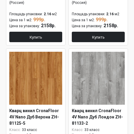
(Россия)
(Россия)
Площадь упаковки:
2.16
м2
Площадь упаковки:
2.16
м2
999р.
999р.
Цена за 1 м2:
Цена за 1 м2:
2158р.
2158р.
Цена за упаковку:
Цена за упаковку:
Купить
Купить
Кварц винил CronaFloor
Кварц винил CronaFloor
4V Nano Дуб Верона ZH-
4V Nano Дуб Лондон ZH-
81125-5
81133-2
Класс:
33 класс
Класс:
33 класс