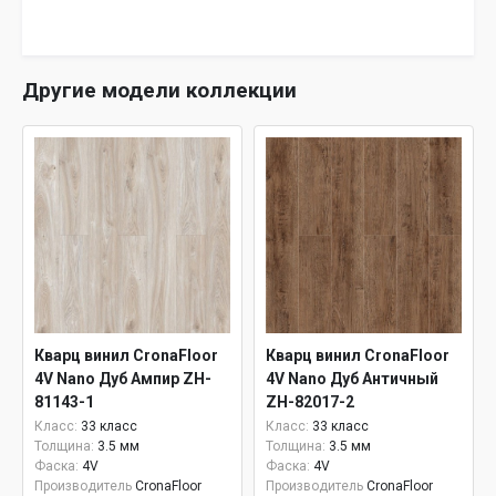
Другие модели коллекции
Кварц винил CronaFloor
Кварц винил CronaFloor
4V Nano Дуб Ампир ZH-
4V Nano Дуб Античный
81143-1
ZH-82017-2
Класс:
33 класс
Класс:
33 класс
Толщина:
3.5 мм
Толщина:
3.5 мм
Фаска:
4V
Фаска:
4V
Производитель
CronaFloor
Производитель
CronaFloor