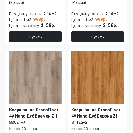
(Россия)
(Россия)
Площадь упаковки:
2.16
м2
Площадь упаковки:
2.16
м2
999р.
999р.
Цена за 1 м2:
Цена за 1 м2:
2158р.
2158р.
Цена за упаковку:
Цена за упаковку:
Купить
Купить
Кварц винил CronaFloor
Кварц винил CronaFloor
4V Nano Дуб Бремен ZH-
4V Nano Дуб Верона ZH-
82021-7
81125-5
Класс:
33 класс
Класс:
33 класс