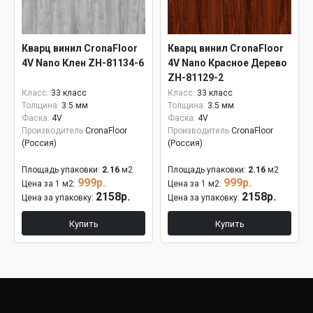
Кварц винил CronaFloor
Кварц винил CronaFloor
4V Nano Клен ZH-81134-6
4V Nano Красное Дерево
ZH-81129-2
Класс:
33 класс
Класс:
33 класс
Толщина:
3.5 мм
Толщина:
3.5 мм
Фаска:
4V
Фаска:
4V
Производитель
CronaFloor
Производитель
CronaFloor
(Россия)
(Россия)
Площадь упаковки:
2.16
м2
Площадь упаковки:
2.16
м2
999р.
999р.
Цена за 1 м2:
Цена за 1 м2:
2158р.
2158р.
Цена за упаковку:
Цена за упаковку:
Купить
Купить