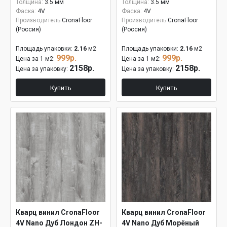
Толщина:
3.5 мм
Толщина:
3.5 мм
Фаска:
4V
Фаска:
4V
Производитель
CronaFloor
Производитель
CronaFloor
(Россия)
(Россия)
Площадь упаковки:
2.16
м2
Площадь упаковки:
2.16
м2
999р.
999р.
Цена за 1 м2:
Цена за 1 м2:
2158р.
2158р.
Цена за упаковку:
Цена за упаковку:
Купить
Купить
Кварц винил CronaFloor
Кварц винил CronaFloor
4V Nano Дуб Лондон ZH-
4V Nano Дуб Морёный