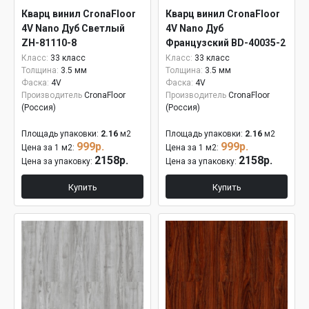
Кварц винил CronaFloor
Кварц винил CronaFloor
4V Nano Дуб Светлый
4V Nano Дуб
ZH-81110-8
Французский BD-40035-2
Класс:
33 класс
Класс:
33 класс
Толщина:
3.5 мм
Толщина:
3.5 мм
Фаска:
4V
Фаска:
4V
Производитель
CronaFloor
Производитель
CronaFloor
(Россия)
(Россия)
Площадь упаковки:
2.16
м2
Площадь упаковки:
2.16
м2
999р.
999р.
Цена за 1 м2:
Цена за 1 м2:
2158р.
2158р.
Цена за упаковку:
Цена за упаковку:
Купить
Купить