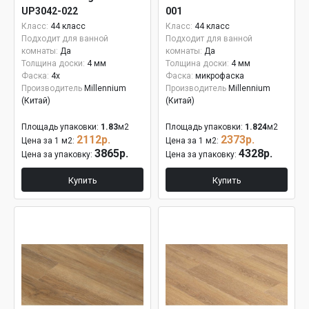
UP3042-022
001
Класс:
44 класс
Класс:
44 класс
Подходит для ванной
Подходит для ванной
комнаты:
Да
комнаты:
Да
Толщина доски:
4 мм
Толщина доски:
4 мм
Фаска:
4x
Фаска:
микрофаска
Производитель
Millennium
Производитель
Millennium
(Китай)
(Китай)
Площадь упаковки:
1.83
м2
Площадь упаковки:
1.824
м2
2112р.
2373р.
Цена за 1 м2:
Цена за 1 м2:
3865р.
4328р.
Цена за упаковку:
Цена за упаковку:
Купить
Купить