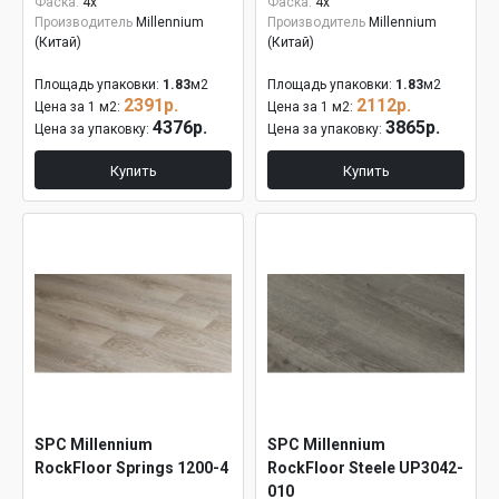
Фаска:
4x
Фаска:
4x
Производитель
Millennium
Производитель
Millennium
(Китай)
(Китай)
Площадь упаковки:
1.83
м2
Площадь упаковки:
1.83
м2
2391р.
2112р.
Цена за 1 м2:
Цена за 1 м2:
4376р.
3865р.
Цена за упаковку:
Цена за упаковку:
Купить
Купить
SPC Millennium
SPC Millennium
RockFloor Springs 1200-4
RockFloor Steele UP3042-
010