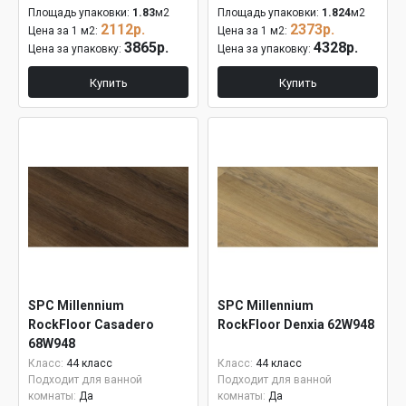
Площадь упаковки:
1.83
м2
Площадь упаковки:
1.824
м2
2112р.
2373р.
Цена за 1 м2:
Цена за 1 м2:
3865р.
4328р.
Цена за упаковку:
Цена за упаковку:
Купить
Купить
SPC Millennium
SPC Millennium
RockFloor Casadero
RockFloor Denxia 62W948
68W948
Класс:
44 класс
Класс:
44 класс
Подходит для ванной
Подходит для ванной
комнаты:
Да
комнаты:
Да