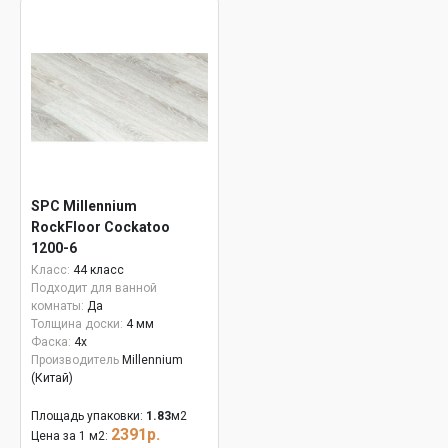
SPC Millennium
RockFloor Сockatoo
1200-6
Класс:
44 класс
Подходит для ванной
комнаты:
Да
Толщина доски:
4 мм
Фаска:
4x
Производитель
Millennium
(Китай)
Площадь упаковки:
1.83
м2
2391р.
Цена за 1 м2: