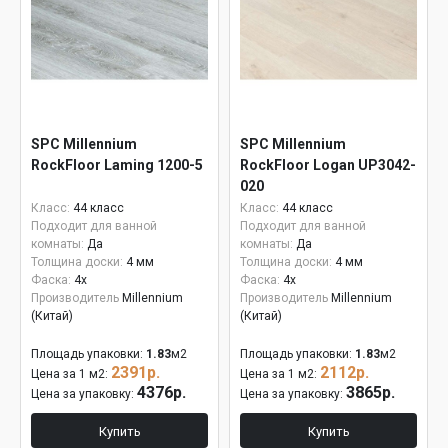
SPC Millennium
SPC Millennium
RockFloor Laming 1200-5
RockFloor Logan UP3042-
020
Класс:
44 класс
Класс:
44 класс
Подходит для ванной
Подходит для ванной
комнаты:
Да
комнаты:
Да
Толщина доски:
4 мм
Толщина доски:
4 мм
Фаска:
4x
Фаска:
4x
Производитель
Millennium
Производитель
Millennium
(Китай)
(Китай)
Площадь упаковки:
1.83
м2
Площадь упаковки:
1.83
м2
2391р.
2112р.
Цена за 1 м2:
Цена за 1 м2:
4376р.
3865р.
Цена за упаковку:
Цена за упаковку:
Купить
Купить