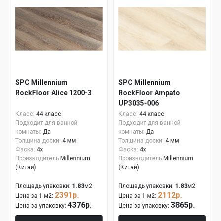
SPC Millennium
SPC Millennium
RockFloor Alice 1200-3
RockFloor Ampato
UP3035-006
Класс:
44 класс
Класс:
44 класс
Подходит для ванной
Подходит для ванной
комнаты:
Да
комнаты:
Да
Толщина доски:
4 мм
Толщина доски:
4 мм
Фаска:
4x
Фаска:
4x
Производитель
Millennium
Производитель
Millennium
(Китай)
(Китай)
Площадь упаковки:
1.83
м2
Площадь упаковки:
1.83
м2
2391р.
2112р.
Цена за 1 м2:
Цена за 1 м2:
4376р.
3865р.
Цена за упаковку:
Цена за упаковку: