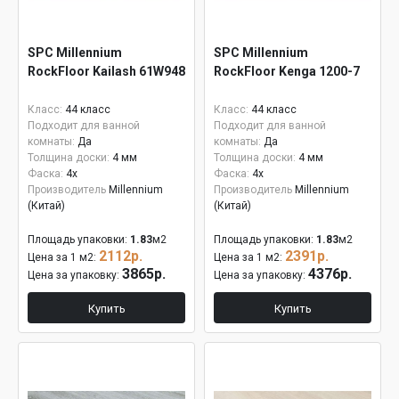
SPC Millennium
SPC Millennium
RockFloor Kailash 61W948
RockFloor Kenga 1200-7
Класс:
44 класс
Класс:
44 класс
Подходит для ванной
Подходит для ванной
комнаты:
Да
комнаты:
Да
Толщина доски:
4 мм
Толщина доски:
4 мм
Фаска:
4x
Фаска:
4x
Производитель
Millennium
Производитель
Millennium
(Китай)
(Китай)
Площадь упаковки:
1.83
м2
Площадь упаковки:
1.83
м2
2112р.
2391р.
Цена за 1 м2:
Цена за 1 м2:
3865р.
4376р.
Цена за упаковку:
Цена за упаковку:
Купить
Купить