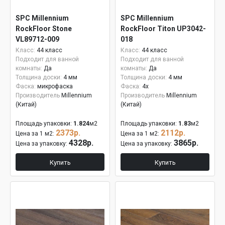
SPC Millennium
SPC Millennium
RockFloor Stone
RockFloor Titon UP3042-
VL89712-009
018
Класс:
44 класс
Класс:
44 класс
Подходит для ванной
Подходит для ванной
комнаты:
Да
комнаты:
Да
Толщина доски:
4 мм
Толщина доски:
4 мм
Фаска:
микрофаска
Фаска:
4x
Производитель
Millennium
Производитель
Millennium
(Китай)
(Китай)
Площадь упаковки:
1.824
м2
Площадь упаковки:
1.83
м2
2373р.
2112р.
Цена за 1 м2:
Цена за 1 м2:
4328р.
3865р.
Цена за упаковку:
Цена за упаковку:
Купить
Купить