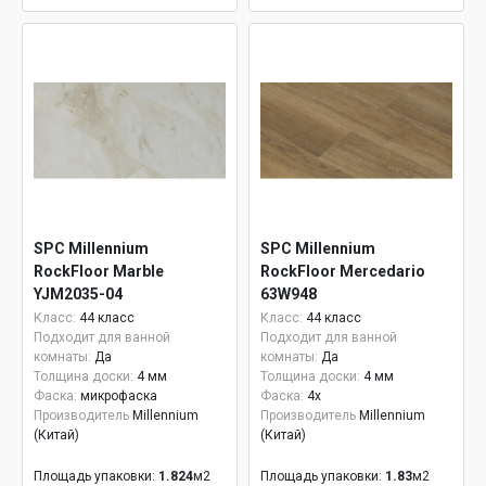
SPC Millennium
SPC Millennium
RockFloor Marble
RockFloor Mercedario
YJM2035-04
63W948
Класс:
44 класс
Класс:
44 класс
Подходит для ванной
Подходит для ванной
комнаты:
Да
комнаты:
Да
Толщина доски:
4 мм
Толщина доски:
4 мм
Фаска:
микрофаска
Фаска:
4x
Производитель
Millennium
Производитель
Millennium
(Китай)
(Китай)
Площадь упаковки:
1.824
м2
Площадь упаковки:
1.83
м2