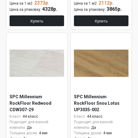
2373р.
2112р.
Цена за 1 м2:
Цена за 1 м2:
4328р.
3865р.
Цена за упаковку:
Цена за упаковку:
Купить
Купить
SPC Millennium
SPC Millennium
RockFloor Redwood
RockFloor Snou Lotus
CDW307-29
UP3035-002
Класс:
44 класс
Класс:
44 класс
Подходит для ванной
Подходит для ванной
комнаты:
Да
комнаты:
Да
Толщина доски:
4 мм
Толщина доски:
4 мм