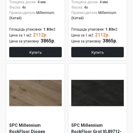
Толщина доски:
4 мм
Толщина доски:
4 мм
Фаска:
4x
Фаска:
4x
Производитель
Millennium
Производитель
Millennium
(Китай)
(Китай)
Площадь упаковки:
1.83
м2
Площадь упаковки:
1.83
м2
2112р.
2112р.
Цена за 1 м2:
Цена за 1 м2:
3865р.
3865р.
Цена за упаковку:
Цена за упаковку:
Купить
Купить
SPC Millennium
SPC Millennium
RockFloor Diogen
RockFloor Grot VL89712-