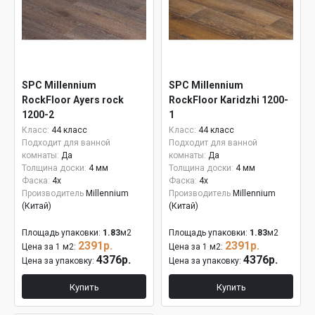
SPC Millennium
SPC Millennium
RockFloor Аyers rock
RockFloor Кaridzhi 1200-
1200-2
1
Класс:
44 класс
Класс:
44 класс
Подходит для ванной
Подходит для ванной
комнаты:
Да
комнаты:
Да
Толщина доски:
4 мм
Толщина доски:
4 мм
Фаска:
4x
Фаска:
4x
Производитель
Millennium
Производитель
Millennium
(Китай)
(Китай)
Площадь упаковки:
1.83
м2
Площадь упаковки:
1.83
м2
2391р.
2391р.
Цена за 1 м2:
Цена за 1 м2:
4376р.
4376р.
Цена за упаковку:
Цена за упаковку:
Купить
Купить