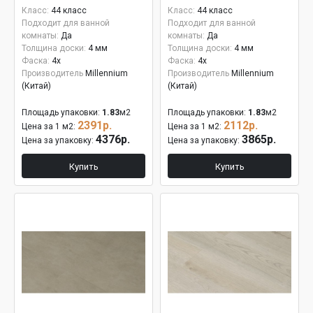
Класс:
44 класс
Класс:
44 класс
Подходит для ванной
Подходит для ванной
комнаты:
Да
комнаты:
Да
Толщина доски:
4 мм
Толщина доски:
4 мм
Фаска:
4x
Фаска:
4x
Производитель
Millennium
Производитель
Millennium
(Китай)
(Китай)
Площадь упаковки:
1.83
м2
Площадь упаковки:
1.83
м2
2391р.
2112р.
Цена за 1 м2:
Цена за 1 м2:
4376р.
3865р.
Цена за упаковку:
Цена за упаковку:
Купить
Купить