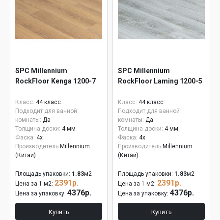
SPC Millennium
SPC Millennium
RockFloor Kenga 1200-7
RockFloor Laming 1200-5
Класс:
44 класс
Класс:
44 класс
Подходит для ванной
Подходит для ванной
комнаты:
Да
комнаты:
Да
Толщина доски:
4 мм
Толщина доски:
4 мм
Фаска:
4x
Фаска:
4x
Производитель
Millennium
Производитель
Millennium
(Китай)
(Китай)
Площадь упаковки:
1.83
м2
Площадь упаковки:
1.83
м2
2391р.
2391р.
Цена за 1 м2:
Цена за 1 м2:
4376р.
4376р.
Цена за упаковку:
Цена за упаковку:
Купить
Купить