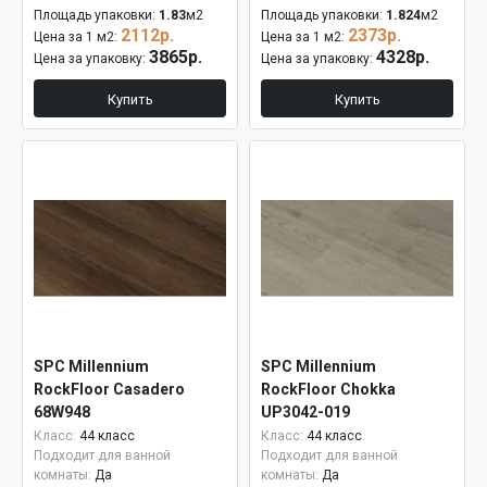
Площадь упаковки:
1.83
м2
Площадь упаковки:
1.824
м2
2112р.
2373р.
Цена за 1 м2:
Цена за 1 м2:
3865р.
4328р.
Цена за упаковку:
Цена за упаковку:
Купить
Купить
SPC Millennium
SPC Millennium
RockFloor Casadero
RockFloor Chokka
68W948
UP3042-019
Класс:
44 класс
Класс:
44 класс
Подходит для ванной
Подходит для ванной
комнаты:
Да
комнаты:
Да