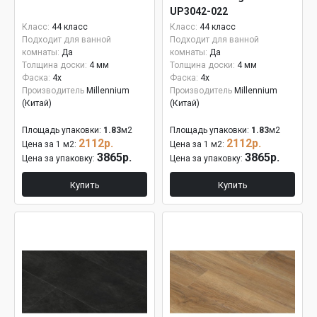
UP3042-022
Класс:
44 класс
Класс:
44 класс
Подходит для ванной
Подходит для ванной
комнаты:
Да
комнаты:
Да
Толщина доски:
4 мм
Толщина доски:
4 мм
Фаска:
4x
Фаска:
4x
Производитель
Millennium
Производитель
Millennium
(Китай)
(Китай)
Площадь упаковки:
1.83
м2
Площадь упаковки:
1.83
м2
2112р.
2112р.
Цена за 1 м2:
Цена за 1 м2:
3865р.
3865р.
Цена за упаковку:
Цена за упаковку:
Купить
Купить