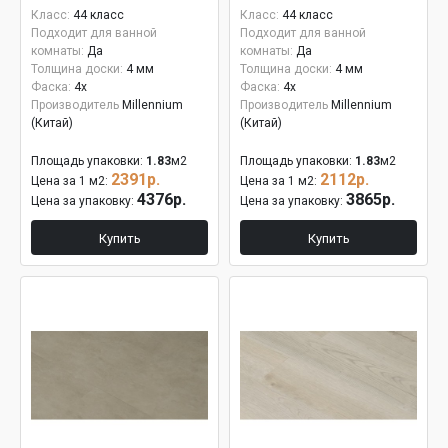
Класс:
44 класс
Класс:
44 класс
Подходит для ванной
Подходит для ванной
комнаты:
Да
комнаты:
Да
Толщина доски:
4 мм
Толщина доски:
4 мм
Фаска:
4x
Фаска:
4x
Производитель
Millennium
Производитель
Millennium
(Китай)
(Китай)
Площадь упаковки:
1.83
м2
Площадь упаковки:
1.83
м2
2391р.
2112р.
Цена за 1 м2:
Цена за 1 м2:
4376р.
3865р.
Цена за упаковку:
Цена за упаковку:
Купить
Купить