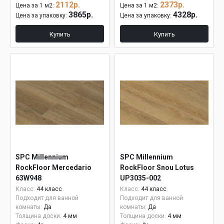
2112р.
2373р.
Цена за 1 м2:
Цена за 1 м2:
3865р.
4328р.
Цена за упаковку:
Цена за упаковку:
Купить
Купить
SPC Millennium
SPC Millennium
RockFloor Mercedario
RockFloor Snou Lotus
63W948
UP3035-002
Класс:
44 класс
Класс:
44 класс
Подходит для ванной
Подходит для ванной
комнаты:
Да
комнаты:
Да
Толщина доски:
4 мм
Толщина доски:
4 мм