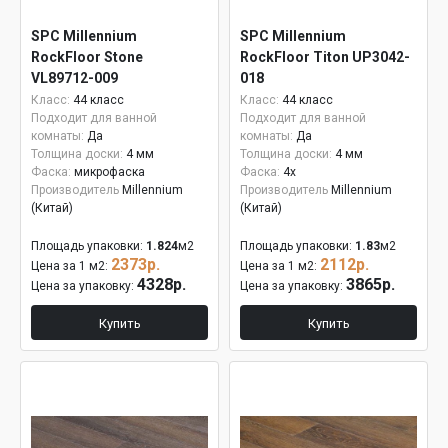
SPC Millennium
SPC Millennium
RockFloor Stone
RockFloor Titon UP3042-
VL89712-009
018
Класс:
44 класс
Класс:
44 класс
Подходит для ванной
Подходит для ванной
комнаты:
Да
комнаты:
Да
Толщина доски:
4 мм
Толщина доски:
4 мм
Фаска:
микрофаска
Фаска:
4x
Производитель
Millennium
Производитель
Millennium
(Китай)
(Китай)
Площадь упаковки:
1.824
м2
Площадь упаковки:
1.83
м2
2373р.
2112р.
Цена за 1 м2:
Цена за 1 м2:
4328р.
3865р.
Цена за упаковку:
Цена за упаковку:
Купить
Купить