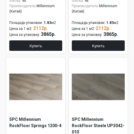
Фаска:
4x
Фаска:
4x
Производитель
Millennium
Производитель
Millennium
(Китай)
(Китай)
Площадь упаковки:
1.83
м2
Площадь упаковки:
1.83
м2
2112р.
2112р.
Цена за 1 м2:
Цена за 1 м2:
3865р.
3865р.
Цена за упаковку:
Цена за упаковку:
Купить
Купить
SPC Millennium
SPC Millennium
RockFloor Springs 1200-4
RockFloor Steele UP3042-
010