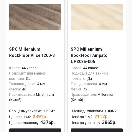
SPC Millennium
SPC Millennium
RockFloor Alice 1200-3
RockFloor Ampato
UP3035-006
Класс:
44 класс
Класс:
44 класс
Подходит для ванной
Подходит для ванной
комнаты:
Да
комнаты:
Да
Толщина доски:
4 мм
Толщина доски:
4 мм
Фаска:
4x
Фаска:
4x
Производитель
Millennium
Производитель
Millennium
(Китай)
(Китай)
Площадь упаковки:
1.83
м2
Площадь упаковки:
1.83
м2
2391р.
2112р.
Цена за 1 м2:
Цена за 1 м2:
4376р.
3865р.
Цена за упаковку:
Цена за упаковку: