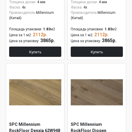
Толщина доски:
4 мм
Толщина доски:
4 мм
Фаска:
4x
Фаска:
4x
Производитель
Millennium
Производитель
Millennium
(Китай)
(Китай)
Площадь упаковки:
1.83
м2
Площадь упаковки:
1.83
м2
2112р.
2112р.
Цена за 1 м2:
Цена за 1 м2:
3865р.
3865р.
Цена за упаковку:
Цена за упаковку:
Купить
Купить
SPC Millennium
SPC Millennium
RockFloor Denxia 62W948
RockFloor Diogen