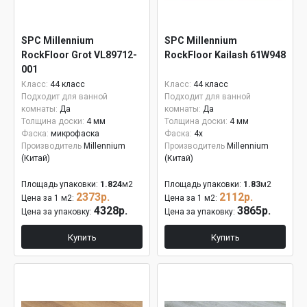
SPC Millennium
SPC Millennium
RockFloor Grot VL89712-
RockFloor Kailash 61W948
001
Класс:
44 класс
Класс:
44 класс
Подходит для ванной
Подходит для ванной
комнаты:
Да
комнаты:
Да
Толщина доски:
4 мм
Толщина доски:
4 мм
Фаска:
микрофаска
Фаска:
4x
Производитель
Millennium
Производитель
Millennium
(Китай)
(Китай)
Площадь упаковки:
1.824
м2
Площадь упаковки:
1.83
м2
2373р.
2112р.
Цена за 1 м2:
Цена за 1 м2:
4328р.
3865р.
Цена за упаковку:
Цена за упаковку:
Купить
Купить