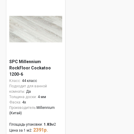
SPC Millennium
RockFloor Сockatoo
1200-6
Класс:
44 класс
Подходит для ванной
комнаты:
Да
Толщина доски:
4 мм
Фаска:
4x
Производитель
Millennium
(Китай)
Площадь упаковки:
1.83
м2
2391р.
Цена за 1 м2: