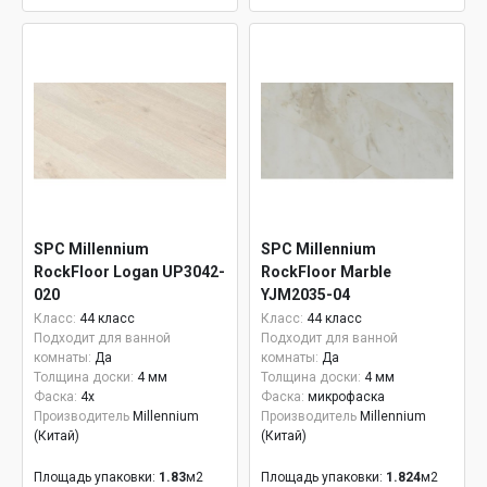
SPC Millennium
SPC Millennium
RockFloor Logan UP3042-
RockFloor Marble
020
YJM2035-04
Класс:
44 класс
Класс:
44 класс
Подходит для ванной
Подходит для ванной
комнаты:
Да
комнаты:
Да
Толщина доски:
4 мм
Толщина доски:
4 мм
Фаска:
4x
Фаска:
микрофаска
Производитель
Millennium
Производитель
Millennium
(Китай)
(Китай)
Площадь упаковки:
1.83
м2
Площадь упаковки:
1.824
м2