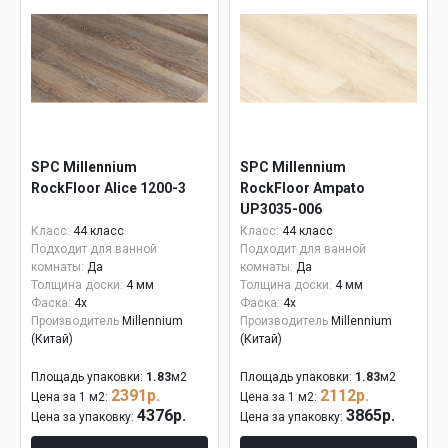
SPC Millennium
SPC Millennium
RockFloor Alice 1200-3
RockFloor Ampato
UP3035-006
Класс:
44 класс
Класс:
44 класс
Подходит для ванной
Подходит для ванной
комнаты:
Да
комнаты:
Да
Толщина доски:
4 мм
Толщина доски:
4 мм
Фаска:
4x
Фаска:
4x
Производитель
Millennium
Производитель
Millennium
(Китай)
(Китай)
Площадь упаковки:
1.83
м2
Площадь упаковки:
1.83
м2
2391р.
2112р.
Цена за 1 м2:
Цена за 1 м2:
4376р.
3865р.
Цена за упаковку:
Цена за упаковку: