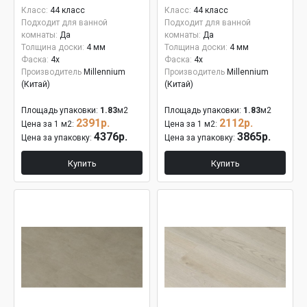
Класс:
44 класс
Класс:
44 класс
Подходит для ванной
Подходит для ванной
комнаты:
Да
комнаты:
Да
Толщина доски:
4 мм
Толщина доски:
4 мм
Фаска:
4x
Фаска:
4x
Производитель
Millennium
Производитель
Millennium
(Китай)
(Китай)
Площадь упаковки:
1.83
м2
Площадь упаковки:
1.83
м2
2391р.
2112р.
Цена за 1 м2:
Цена за 1 м2:
4376р.
3865р.
Цена за упаковку:
Цена за упаковку:
Купить
Купить