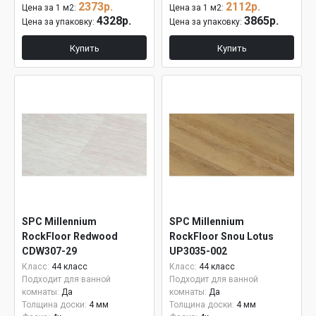
2373р.
2112р.
Цена за 1 м2:
Цена за 1 м2:
4328р.
3865р.
Цена за упаковку:
Цена за упаковку:
Купить
Купить
SPC Millennium
SPC Millennium
RockFloor Redwood
RockFloor Snou Lotus
CDW307-29
UP3035-002
Класс:
44 класс
Класс:
44 класс
Подходит для ванной
Подходит для ванной
комнаты:
Да
комнаты:
Да
Толщина доски:
4 мм
Толщина доски:
4 мм