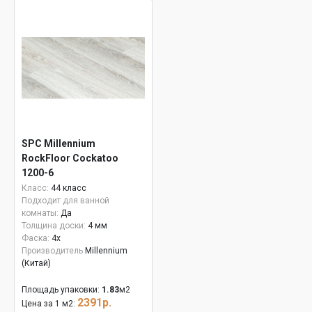
SPC Millennium
RockFloor Сockatoo
1200-6
Класс:
44 класс
Подходит для ванной
комнаты:
Да
Толщина доски:
4 мм
Фаска:
4x
Производитель
Millennium
(Китай)
Площадь упаковки:
1.83
м2
2391р.
Цена за 1 м2: