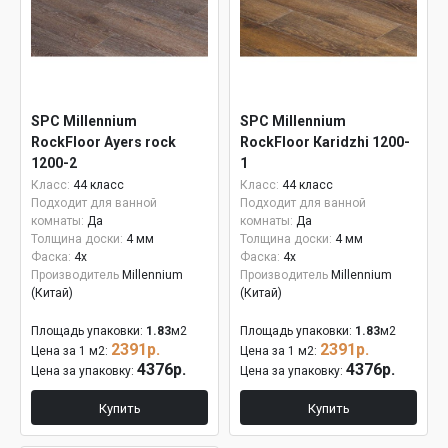
SPC Millennium
SPC Millennium
RockFloor Аyers rock
RockFloor Кaridzhi 1200-
1200-2
1
Класс:
44 класс
Класс:
44 класс
Подходит для ванной
Подходит для ванной
комнаты:
Да
комнаты:
Да
Толщина доски:
4 мм
Толщина доски:
4 мм
Фаска:
4x
Фаска:
4x
Производитель
Millennium
Производитель
Millennium
(Китай)
(Китай)
Площадь упаковки:
1.83
м2
Площадь упаковки:
1.83
м2
2391р.
2391р.
Цена за 1 м2:
Цена за 1 м2:
4376р.
4376р.
Цена за упаковку:
Цена за упаковку:
Купить
Купить