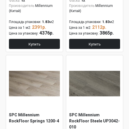
Фаска:
4x
Фаска:
4x
Производитель
Millennium
Производитель
Millennium
(Китай)
(Китай)
Площадь упаковки:
1.83
м2
Площадь упаковки:
1.83
м2
2391р.
2112р.
Цена за 1 м2:
Цена за 1 м2:
4376р.
3865р.
Цена за упаковку:
Цена за упаковку:
Купить
Купить
SPC Millennium
SPC Millennium
RockFloor Springs 1200-4
RockFloor Steele UP3042-
010