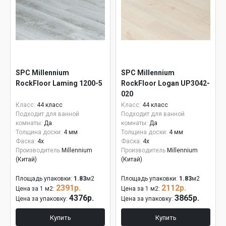
SPC Millennium
SPC Millennium
RockFloor Laming 1200-5
RockFloor Logan UP3042-
020
Класс:
44 класс
Класс:
44 класс
Подходит для ванной
Подходит для ванной
комнаты:
Да
комнаты:
Да
Толщина доски:
4 мм
Толщина доски:
4 мм
Фаска:
4x
Фаска:
4x
Производитель
Millennium
Производитель
Millennium
(Китай)
(Китай)
Площадь упаковки:
1.83
м2
Площадь упаковки:
1.83
м2
2391р.
2112р.
Цена за 1 м2:
Цена за 1 м2:
4376р.
3865р.
Цена за упаковку:
Цена за упаковку:
Купить
Купить