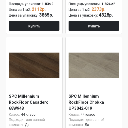
Площадь упаковки:
1.83
м2
Площадь упаковки:
1.824
м2
2112р.
2373р.
Цена за 1 м2:
Цена за 1 м2:
3865р.
4328р.
Цена за упаковку:
Цена за упаковку:
Купить
Купить
SPC Millennium
SPC Millennium
RockFloor Casadero
RockFloor Chokka
68W948
UP3042-019
Класс:
44 класс
Класс:
44 класс
Подходит для ванной
Подходит для ванной
комнаты:
Да
комнаты:
Да