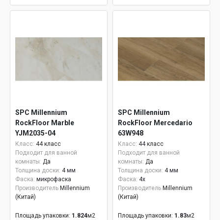
SPC Millennium
SPC Millennium
RockFloor Marble
RockFloor Mercedario
YJM2035-04
63W948
Класс:
44 класс
Класс:
44 класс
Подходит для ванной
Подходит для ванной
комнаты:
Да
комнаты:
Да
Толщина доски:
4 мм
Толщина доски:
4 мм
Фаска:
микрофаска
Фаска:
4x
Производитель
Millennium
Производитель
Millennium
(Китай)
(Китай)
Площадь упаковки:
1.824
м2
Площадь упаковки:
1.83
м2