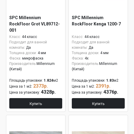
SPC Millennium
SPC Millennium
RockFloor Grot VL89712-
RockFloor Kenga 1200-7
001
Класс:
44 класс
Класс:
44 класс
Подходит для ванной
Подходит для ванной
комнаты:
Да
комнаты:
Да
Толщина доски:
4 мм
Толщина доски:
4 мм
Фаска:
микрофаска
Фаска:
4x
Производитель
Millennium
Производитель
Millennium
(Китай)
(Китай)
Площадь упаковки:
1.824
м2
Площадь упаковки:
1.83
м2
2373р.
2391р.
Цена за 1 м2:
Цена за 1 м2:
4328р.
4376р.
Цена за упаковку:
Цена за упаковку:
Купить
Купить