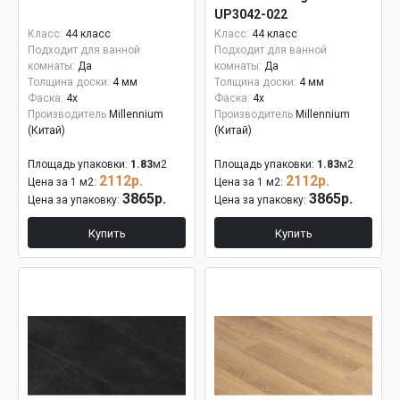
UP3042-022
Класс:
44 класс
Класс:
44 класс
Подходит для ванной
Подходит для ванной
комнаты:
Да
комнаты:
Да
Толщина доски:
4 мм
Толщина доски:
4 мм
Фаска:
4x
Фаска:
4x
Производитель
Millennium
Производитель
Millennium
(Китай)
(Китай)
Площадь упаковки:
1.83
м2
Площадь упаковки:
1.83
м2
2112р.
2112р.
Цена за 1 м2:
Цена за 1 м2:
3865р.
3865р.
Цена за упаковку:
Цена за упаковку:
Купить
Купить