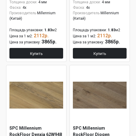
Толщина доски:
4 мм
Толщина доски:
4 мм
Фаска:
4x
Фаска:
4x
Производитель
Millennium
Производитель
Millennium
(Китай)
(Китай)
Площадь упаковки:
1.83
м2
Площадь упаковки:
1.83
м2
2112р.
2112р.
Цена за 1 м2:
Цена за 1 м2:
3865р.
3865р.
Цена за упаковку:
Цена за упаковку:
Купить
Купить
SPC Millennium
SPC Millennium
RockFloor Denxia 62W948
RockFloor Diogen