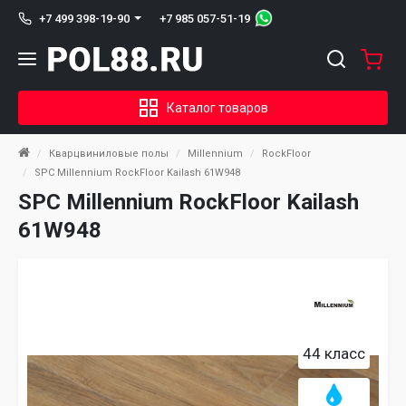
+7 985 057-51-19
+7 499 398-19-90
Каталог товаров
Кварцвиниловые полы
Millennium
RockFloor
SPC Millennium RockFloor Kailash 61W948
SPC Millennium RockFloor Kailash
61W948
44 класс