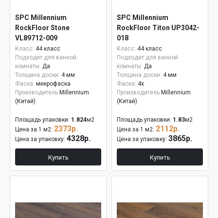
SPC Millennium
SPC Millennium
RockFloor Stone
RockFloor Titon UP3042-
VL89712-009
018
Класс:
44 класс
Класс:
44 класс
Подходит для ванной
Подходит для ванной
комнаты:
Да
комнаты:
Да
Толщина доски:
4 мм
Толщина доски:
4 мм
Фаска:
микрофаска
Фаска:
4x
Производитель
Millennium
Производитель
Millennium
(Китай)
(Китай)
Площадь упаковки:
1.824
м2
Площадь упаковки:
1.83
м2
2373р.
2112р.
Цена за 1 м2:
Цена за 1 м2:
4328р.
3865р.
Цена за упаковку:
Цена за упаковку:
Купить
Купить