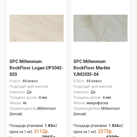
SPC Millennium
SPC Millennium
RockFloor Logan UP3042-
RockFloor Marble
020
YJM2035-04
Класс:
44 класс
Класс:
44 класс
Подходит для ванной
Подходит для ванной
комнаты:
Да
комнаты:
Да
Толщина доски:
4 мм
Толщина доски:
4 мм
Фаска:
4x
Фаска:
микрофаска
Производитель
Millennium
Производитель
Millennium
(Китай)
(Китай)
Площадь упаковки:
1.83
м2
Площадь упаковки:
1.824
м2
2112р.
2373р.
Цена за 1 м2:
Цена за 1 м2: