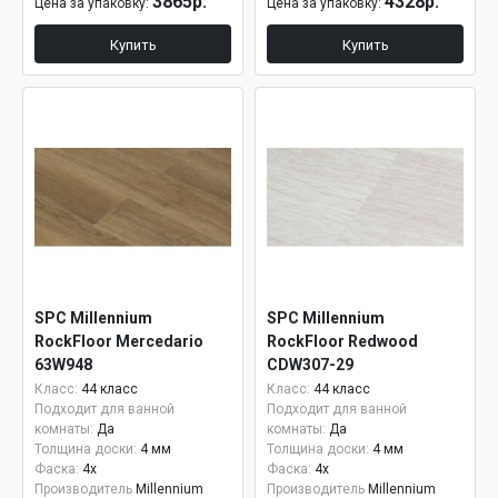
3865р.
4328р.
Цена за упаковку:
Цена за упаковку:
Купить
Купить
SPC Millennium
SPC Millennium
RockFloor Mercedario
RockFloor Redwood
63W948
CDW307-29
Класс:
44 класс
Класс:
44 класс
Подходит для ванной
Подходит для ванной
комнаты:
Да
комнаты:
Да
Толщина доски:
4 мм
Толщина доски:
4 мм
Фаска:
4x
Фаска:
4x
Производитель
Millennium
Производитель
Millennium