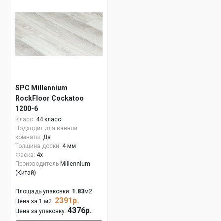
SPC Millennium
RockFloor Сockatoo
1200-6
Класс:
44 класс
Подходит для ванной
комнаты:
Да
Толщина доски:
4 мм
Фаска:
4x
Производитель
Millennium
(Китай)
Площадь упаковки:
1.83
м2
2391р.
Цена за 1 м2:
4376р.
Цена за упаковку: