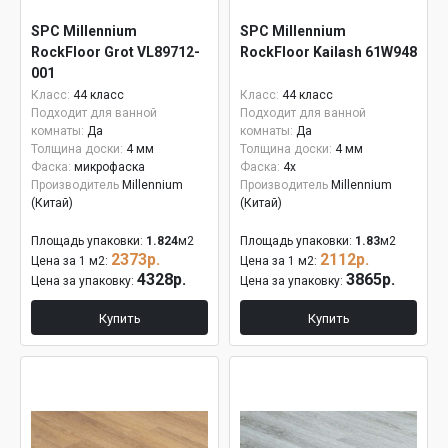
SPC Millennium
SPC Millennium
RockFloor Grot VL89712-
RockFloor Kailash 61W948
001
Класс:
44 класс
Класс:
44 класс
Подходит для ванной
Подходит для ванной
комнаты:
Да
комнаты:
Да
Толщина доски:
4 мм
Толщина доски:
4 мм
Фаска:
микрофаска
Фаска:
4x
Производитель
Millennium
Производитель
Millennium
(Китай)
(Китай)
Площадь упаковки:
1.824
м2
Площадь упаковки:
1.83
м2
2373р.
2112р.
Цена за 1 м2:
Цена за 1 м2:
4328р.
3865р.
Цена за упаковку:
Цена за упаковку:
Купить
Купить