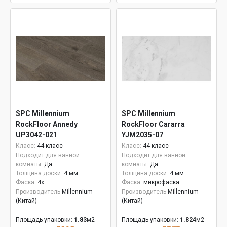
SPC Millennium
SPC Millennium
RockFloor Annedy
RockFloor Cararra
UP3042-021
YJM2035-07
Класс:
44 класс
Класс:
44 класс
Подходит для ванной
Подходит для ванной
комнаты:
Да
комнаты:
Да
Толщина доски:
4 мм
Толщина доски:
4 мм
Фаска:
4x
Фаска:
микрофаска
Производитель
Millennium
Производитель
Millennium
(Китай)
(Китай)
Площадь упаковки:
1.83
м2
Площадь упаковки:
1.824
м2