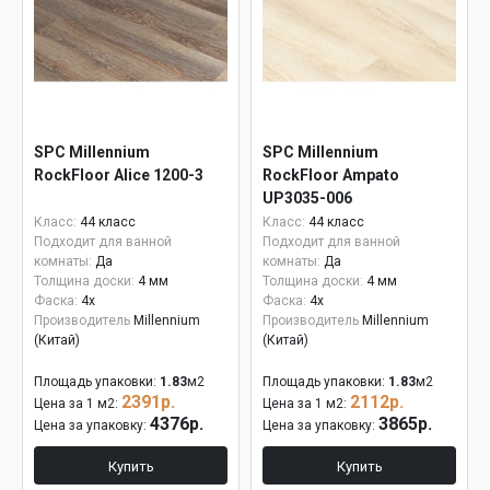
SPC Millennium
SPC Millennium
RockFloor Alice 1200-3
RockFloor Ampato
UP3035-006
Класс:
44 класс
Класс:
44 класс
Подходит для ванной
Подходит для ванной
комнаты:
Да
комнаты:
Да
Толщина доски:
4 мм
Толщина доски:
4 мм
Фаска:
4x
Фаска:
4x
Производитель
Millennium
Производитель
Millennium
(Китай)
(Китай)
Площадь упаковки:
1.83
м2
Площадь упаковки:
1.83
м2
2391р.
2112р.
Цена за 1 м2:
Цена за 1 м2:
4376р.
3865р.
Цена за упаковку:
Цена за упаковку:
Купить
Купить