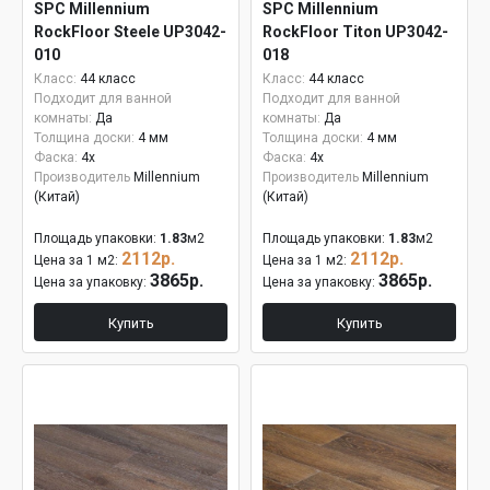
SPC Millennium
SPC Millennium
RockFloor Steele UP3042-
RockFloor Titon UP3042-
010
018
Класс:
44 класс
Класс:
44 класс
Подходит для ванной
Подходит для ванной
комнаты:
Да
комнаты:
Да
Толщина доски:
4 мм
Толщина доски:
4 мм
Фаска:
4x
Фаска:
4x
Производитель
Millennium
Производитель
Millennium
(Китай)
(Китай)
Площадь упаковки:
1.83
м2
Площадь упаковки:
1.83
м2
2112р.
2112р.
Цена за 1 м2:
Цена за 1 м2:
3865р.
3865р.
Цена за упаковку:
Цена за упаковку:
Купить
Купить