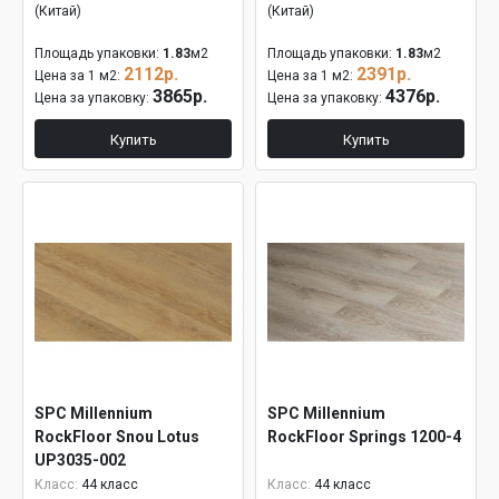
(Китай)
(Китай)
Площадь упаковки:
1.83
м2
Площадь упаковки:
1.83
м2
2112р.
2391р.
Цена за 1 м2:
Цена за 1 м2:
3865р.
4376р.
Цена за упаковку:
Цена за упаковку:
Купить
Купить
SPC Millennium
SPC Millennium
RockFloor Snou Lotus
RockFloor Springs 1200-4
UP3035-002
Класс:
44 класс
Класс:
44 класс