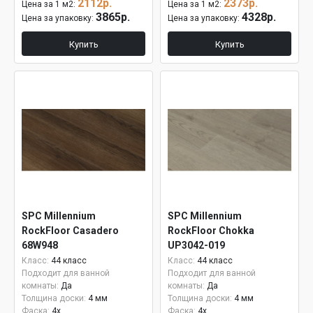
2112р.
2373р.
Цена за 1 м2:
Цена за 1 м2:
3865р.
4328р.
Цена за упаковку:
Цена за упаковку:
Купить
Купить
SPC Millennium
SPC Millennium
RockFloor Casadero
RockFloor Chokka
68W948
UP3042-019
Класс:
44 класс
Класс:
44 класс
Подходит для ванной
Подходит для ванной
комнаты:
Да
комнаты:
Да
Толщина доски:
4 мм
Толщина доски:
4 мм
Фаска:
4x
Фаска:
4x