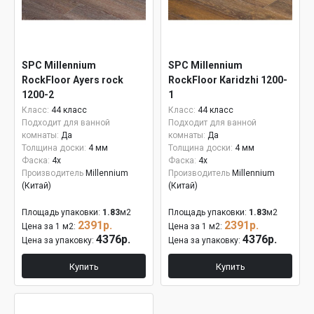
SPC Millennium
SPC Millennium
RockFloor Аyers rock
RockFloor Кaridzhi 1200-
1200-2
1
Класс:
44 класс
Класс:
44 класс
Подходит для ванной
Подходит для ванной
комнаты:
Да
комнаты:
Да
Толщина доски:
4 мм
Толщина доски:
4 мм
Фаска:
4x
Фаска:
4x
Производитель
Millennium
Производитель
Millennium
(Китай)
(Китай)
Площадь упаковки:
1.83
м2
Площадь упаковки:
1.83
м2
2391р.
2391р.
Цена за 1 м2:
Цена за 1 м2:
4376р.
4376р.
Цена за упаковку:
Цена за упаковку:
Купить
Купить