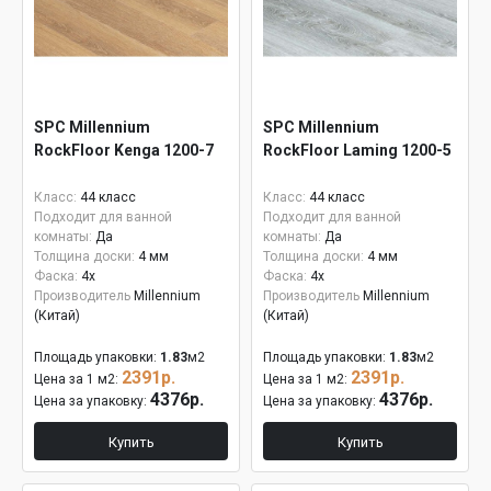
SPC Millennium
SPC Millennium
RockFloor Kenga 1200-7
RockFloor Laming 1200-5
Класс:
44 класс
Класс:
44 класс
Подходит для ванной
Подходит для ванной
комнаты:
Да
комнаты:
Да
Толщина доски:
4 мм
Толщина доски:
4 мм
Фаска:
4x
Фаска:
4x
Производитель
Millennium
Производитель
Millennium
(Китай)
(Китай)
Площадь упаковки:
1.83
м2
Площадь упаковки:
1.83
м2
2391р.
2391р.
Цена за 1 м2:
Цена за 1 м2:
4376р.
4376р.
Цена за упаковку:
Цена за упаковку:
Купить
Купить