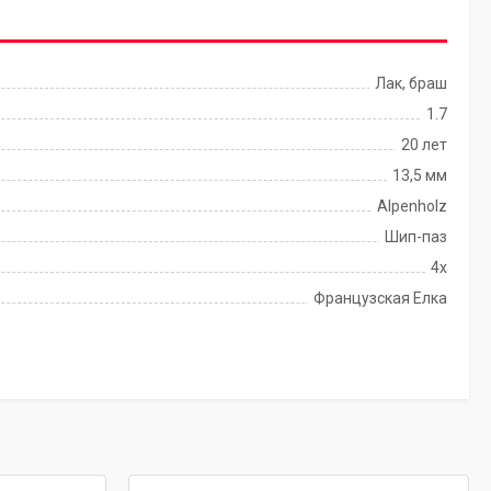
Лак, браш
1.7
20 лет
13,5 мм
Alpenholz
Шип-паз
4x
Французская Елка