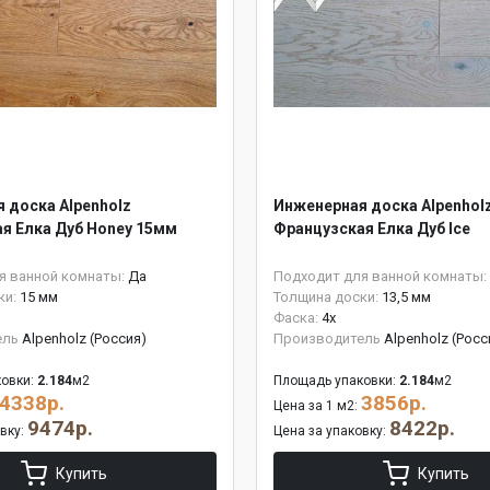
 доска Alpenholz
Инженерная доска Alpenhol
я Елка Дуб Honey 15мм
Французская Елка Дуб Ice
я ванной комнаты:
Да
Подходит для ванной комнаты:
ки:
15 мм
Толщина доски:
13,5 мм
Фаска:
4x
ель
Alpenholz (Россия)
Производитель
Alpenholz (Росс
овки:
2.184
м2
Площадь упаковки:
2.184
м2
4338р.
3856р.
Цена за 1 м2:
9474р.
8422р.
овку:
Цена за упаковку:
Купить
Купить