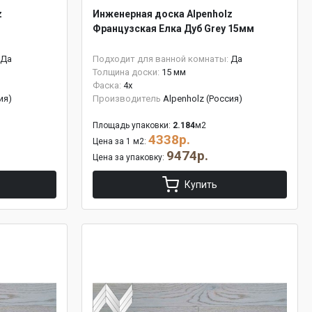
z
Инженерная доска Alpenholz
Французская Елка Дуб Grey 15мм
Да
Подходит для ванной комнаты:
Да
Толщина доски:
15 мм
Фаска:
4x
ия)
Производитель
Alpenholz (Россия)
Площадь упаковки:
2.184
м2
4338р.
Цена за 1 м2:
9474р.
Цена за упаковку:
Купить