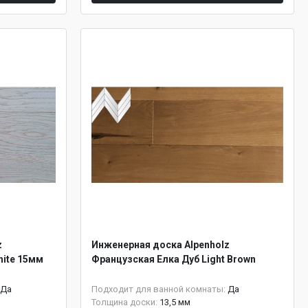
z
Инженерная доска Alpenholz
hite 15мм
Французская Елка Дуб Light Brown
Да
Подходит для ванной комнаты:
Да
Толщина доски:
13,5 мм