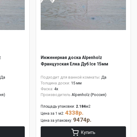
z
Инженерная доска Alpenholz
Французская Елка Дуб Ice 15мм
Да
Подходит для ванной комнаты:
Да
Толщина доски:
15 мм
Фаска:
4x
ия)
Производитель
Alpenholz (Россия)
Площадь упаковки:
2.184
м2
4338р.
Цена за 1 м2:
9474р.
Цена за упаковку:
Купить