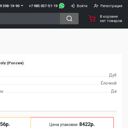
+7 985 057-51-19
9 398-19-90
Войти
Регистрация
В корзине
нет товаров
olz (Россия)
Дуб
Ёлочкой
ы:
Да
56р.
8422р.
Цена упаковки: