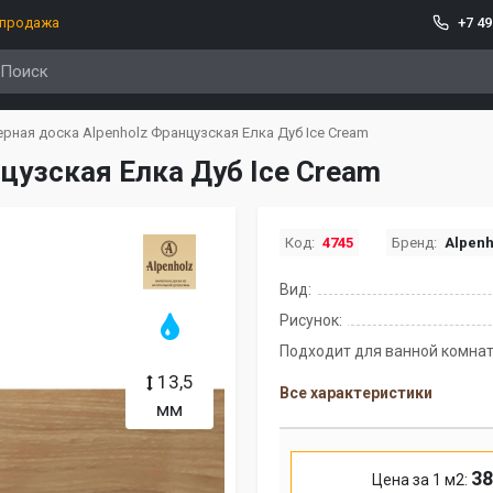
спродажа
+7 49
рная доска Alpenholz Французская Елка Дуб Ice Cream
цузская Елка Дуб Ice Cream
Код:
4745
Бренд:
Alpenh
Вид:
Рисунок:
Подходит для ванной комнат
13,5
Все характеристики
мм
38
Цена за 1 м2: