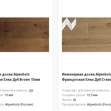
 доска Alpenholz
Инженерная доска Alpenhol
я Елка Дуб Brown 15мм
Французская Елка Дуб Crea
я ванной комнаты:
Да
Подходит для ванной комнаты:
ки:
15 мм
Толщина доски:
13,5 мм
Фаска:
4x
ель
Alpenholz (Россия)
Производитель
Alpenholz (Росс