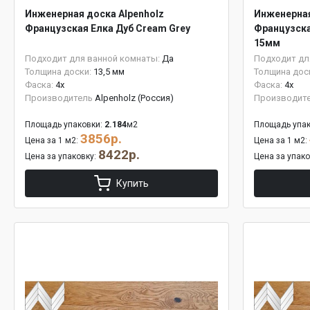
Инженерная доска Alpenholz
Инженерная
Французская Елка Дуб Cream Grey
Французска
15мм
Подходит для ванной комнаты:
Да
Подходит дл
Толщина доски:
13,5 мм
Толщина дос
Фаска:
4x
Фаска:
4x
Производитель
Alpenholz (Россия)
Производит
Площадь упаковки:
2.184
м2
Площадь упак
3856р.
Цена за 1 м2:
Цена за 1 м2:
8422р.
Цена за упаковку:
Цена за упак
Купить