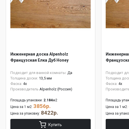
Инженерная доска Alpenholz
Инженерная
Французская Елка Дуб Honey
Французска
Подходит для ванной комнаты:
Да
Подходит дл
Толщина доски:
13,5 мм
Толщина дос
Фаска:
4x
Фаска:
4x
Производитель
Alpenholz (Россия)
Производит
Площадь упаковки:
2.184
м2
Площадь упак
3856р.
Цена за 1 м2:
Цена за 1 м2:
8422р.
Цена за упаковку:
Цена за упак
Купить