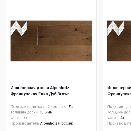
Инженерная доска Alpenholz
Инженерная
Французская Елка Дуб Brown
Французска
Подходит для ванной комнаты:
Да
Подходит дл
Толщина доски:
13,5 мм
Толщина дос
Фаска:
4x
Фаска:
4x
Производитель
Alpenholz (Россия)
Производит