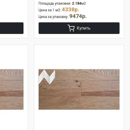
Площадь упаковки:
2.184
м2
4338р.
Цена за 1 м2:
9474р.
Цена за упаковку:
Купить