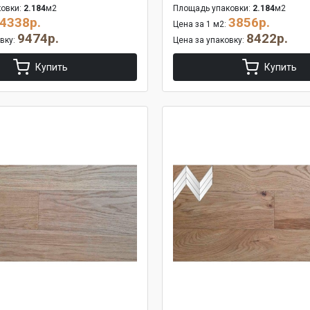
овки:
2.184
м2
Площадь упаковки:
2.184
м2
4338р.
3856р.
Цена за 1 м2:
9474р.
8422р.
овку:
Цена за упаковку:
Купить
Купить