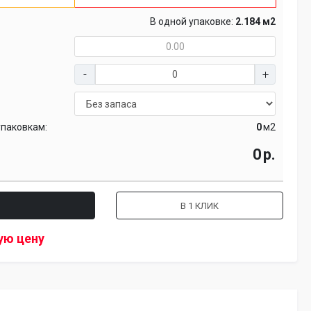
В одной упаковке:
2.184 м2
упаковкам:
м2
р.
В 1 КЛИК
ую цену