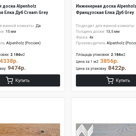
 доска Alpenholz
Инженерная доска Alpenhol
я Елка Дуб Cream Grey
Французская Елка Дуб Grey
я ванной комнаты:
Да
Подходит для ванной комнаты:
ки:
15 мм
Толщина доски:
13,5 мм
Фаска:
4x
ель
Alpenholz (Россия)
Производитель
Alpenholz (Росс
овки:
2.184
м2
Площадь упаковки:
2.184
м2
4338р.
3856р.
Цена за 1 м2:
9474р.
8422р.
овку:
Цена за упаковку:
Купить
Купить