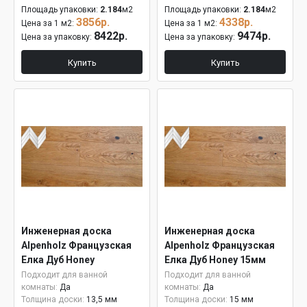
Площадь упаковки:
2.184
м2
Площадь упаковки:
2.184
м2
3856р.
4338р.
Цена за 1 м2:
Цена за 1 м2:
8422р.
9474р.
Цена за упаковку:
Цена за упаковку:
Купить
Купить
Инженерная доска
Инженерная доска
Alpenholz Французская
Alpenholz Французская
Елка Дуб Honey
Елка Дуб Honey 15мм
Подходит для ванной
Подходит для ванной
комнаты:
Да
комнаты:
Да
Толщина доски:
13,5 мм
Толщина доски:
15 мм