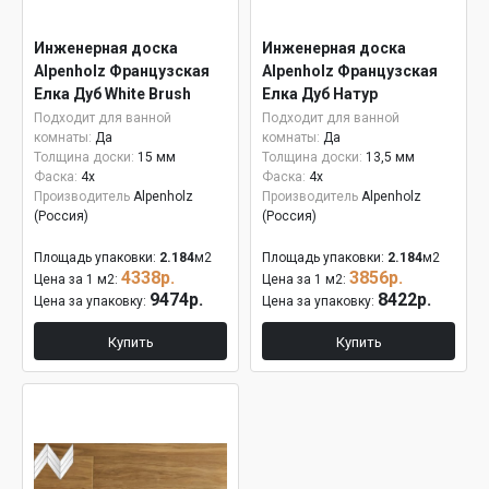
Инженерная доска
Инженерная доска
Alpenholz Французская
Alpenholz Французская
Елка Дуб White Brush
Елка Дуб Натур
15мм
Подходит для ванной
Подходит для ванной
комнаты:
Да
комнаты:
Да
Толщина доски:
15 мм
Толщина доски:
13,5 мм
Фаска:
4x
Фаска:
4x
Производитель
Alpenholz
Производитель
Alpenholz
(Россия)
(Россия)
Площадь упаковки:
2.184
м2
Площадь упаковки:
2.184
м2
4338р.
3856р.
Цена за 1 м2:
Цена за 1 м2:
9474р.
8422р.
Цена за упаковку:
Цена за упаковку:
Купить
Купить