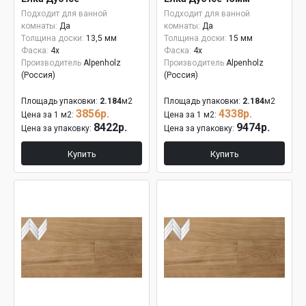
Подходит для ванной
Подходит для ванной
комнаты:
Да
комнаты:
Да
Толщина доски:
13,5 мм
Толщина доски:
15 мм
Фаска:
4x
Фаска:
4x
Производитель
Alpenholz
Производитель
Alpenholz
(Россия)
(Россия)
Площадь упаковки:
2.184
м2
Площадь упаковки:
2.184
м2
3856р.
4338р.
Цена за 1 м2:
Цена за 1 м2:
8422р.
9474р.
Цена за упаковку:
Цена за упаковку:
Купить
Купить