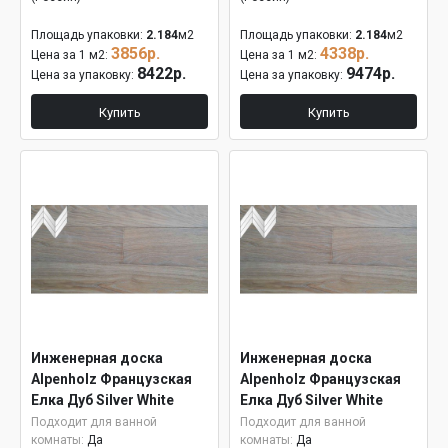
Площадь упаковки:
2.184
м2
Площадь упаковки:
2.184
м2
3856р.
4338р.
Цена за 1 м2:
Цена за 1 м2:
8422р.
9474р.
Цена за упаковку:
Цена за упаковку:
Купить
Купить
Инженерная доска
Инженерная доска
Alpenholz Французская
Alpenholz Французская
Елка Дуб Silver White
Елка Дуб Silver White
15мм
Подходит для ванной
Подходит для ванной
комнаты:
Да
комнаты:
Да