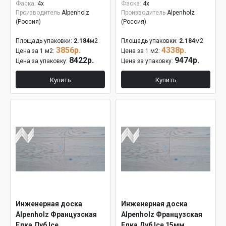
Фаска:
4x
Фаска:
4x
Производитель
Alpenholz
Производитель
Alpenholz
(Россия)
(Россия)
Площадь упаковки:
2.184
м2
Площадь упаковки:
2.184
м2
3856р.
4338р.
Цена за 1 м2:
Цена за 1 м2:
8422р.
9474р.
Цена за упаковку:
Цена за упаковку:
Купить
Купить
Инженерная доска
Инженерная доска
Alpenholz Французская
Alpenholz Французская
Елка Дуб Ice
Елка Дуб Ice 15мм