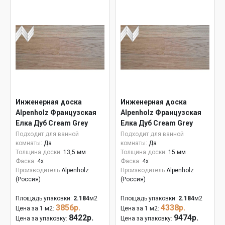
Инженерная доска
Инженерная доска
Alpenholz Французская
Alpenholz Французская
Елка Дуб Cream Grey
Елка Дуб Cream Grey
15мм
Подходит для ванной
Подходит для ванной
комнаты:
Да
комнаты:
Да
Толщина доски:
13,5 мм
Толщина доски:
15 мм
Фаска:
4x
Фаска:
4x
Производитель
Alpenholz
Производитель
Alpenholz
(Россия)
(Россия)
Площадь упаковки:
2.184
м2
Площадь упаковки:
2.184
м2
3856р.
4338р.
Цена за 1 м2:
Цена за 1 м2:
8422р.
9474р.
Цена за упаковку:
Цена за упаковку: