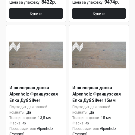
8422р.
9474р.
Цена за упаковку:
Цена за упаковку:
Купить
Купить
Инженерная доска
Инженерная доска
Alpenholz Французская
Alpenholz Французская
Елка Дуб Silver
Елка Дуб Silver 15мм
Подходит для ванной
Подходит для ванной
комнаты:
Да
комнаты:
Да
Толщина доски:
13,5 мм
Толщина доски:
15 мм
Фаска:
4x
Фаска:
4x
Производитель
Alpenholz
Производитель
Alpenholz
(Россия)
(Россия)