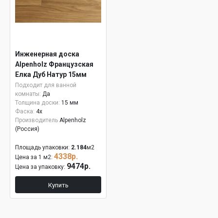
Инженерная доска
Alpenholz Французская
Елка Дуб Натур 15мм
Подходит для ванной
комнаты:
Да
Толщина доски:
15 мм
Фаска:
4x
Производитель
Alpenholz
(Россия)
Площадь упаковки:
2.184
м2
4338р.
Цена за 1 м2:
9474р.
Цена за упаковку:
Купить