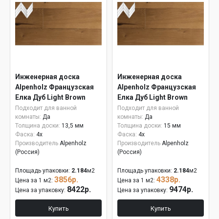
Инженерная доска
Инженерная доска
Alpenholz Французская
Alpenholz Французская
Елка Дуб Light Brown
Елка Дуб Light Brown
15мм
Подходит для ванной
Подходит для ванной
комнаты:
Да
комнаты:
Да
Толщина доски:
13,5 мм
Толщина доски:
15 мм
Фаска:
4x
Фаска:
4x
Производитель
Alpenholz
Производитель
Alpenholz
(Россия)
(Россия)
Площадь упаковки:
2.184
м2
Площадь упаковки:
2.184
м2
3856р.
4338р.
Цена за 1 м2:
Цена за 1 м2:
8422р.
9474р.
Цена за упаковку:
Цена за упаковку:
Купить
Купить