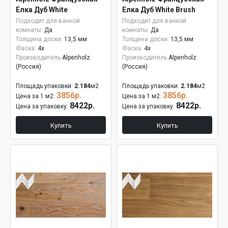
Елка Дуб White
Елка Дуб White Brush
Подходит для ванной
Подходит для ванной
комнаты:
Да
комнаты:
Да
Толщина доски:
13,5 мм
Толщина доски:
13,5 мм
Фаска:
4x
Фаска:
4x
Производитель
Alpenholz
Производитель
Alpenholz
(Россия)
(Россия)
Площадь упаковки:
2.184
м2
Площадь упаковки:
2.184
м2
3856р.
3856р.
Цена за 1 м2:
Цена за 1 м2:
8422р.
8422р.
Цена за упаковку:
Цена за упаковку:
Купить
Купить