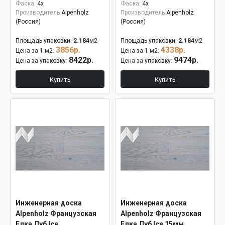
Фаска:
4x
Фаска:
4x
Производитель
Alpenholz
Производитель
Alpenholz
(Россия)
(Россия)
Площадь упаковки:
2.184
м2
Площадь упаковки:
2.184
м2
3856р.
4338р.
Цена за 1 м2:
Цена за 1 м2:
8422р.
9474р.
Цена за упаковку:
Цена за упаковку:
Купить
Купить
Инженерная доска
Инженерная доска
Alpenholz Французская
Alpenholz Французская
Елка Дуб Ice
Елка Дуб Ice 15мм