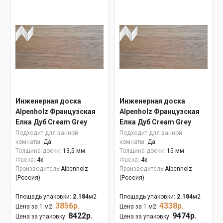
Инженерная доска
Инженерная доска
Alpenholz Французская
Alpenholz Французская
Елка Дуб Cream Grey
Елка Дуб Cream Grey
15мм
Подходит для ванной
Подходит для ванной
комнаты:
Да
комнаты:
Да
Толщина доски:
13,5 мм
Толщина доски:
15 мм
Фаска:
4x
Фаска:
4x
Производитель
Alpenholz
Производитель
Alpenholz
(Россия)
(Россия)
Площадь упаковки:
2.184
м2
Площадь упаковки:
2.184
м2
3856р.
4338р.
Цена за 1 м2:
Цена за 1 м2:
8422р.
9474р.
Цена за упаковку:
Цена за упаковку: