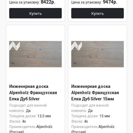
8422р.
9474р.
Цена за упаковку:
Цена за упаковку:
Купить
Купить
Инженерная доска
Инженерная доска
Alpenholz Французская
Alpenholz Французская
Елка Дуб Silver
Елка Дуб Silver 15мм
Подходит для ванной
Подходит для ванной
комнаты:
Да
комнаты:
Да
Толщина доски:
13,5 мм
Толщина доски:
15 мм
Фаска:
4x
Фаска:
4x
Производитель
Alpenholz
Производитель
Alpenholz
(Россия)
(Россия)