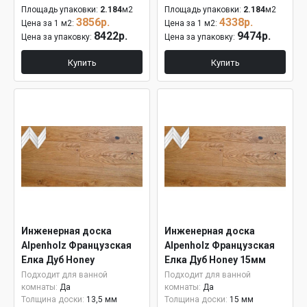
Площадь упаковки:
2.184
м2
Площадь упаковки:
2.184
м2
3856р.
4338р.
Цена за 1 м2:
Цена за 1 м2:
8422р.
9474р.
Цена за упаковку:
Цена за упаковку:
Купить
Купить
Инженерная доска
Инженерная доска
Alpenholz Французская
Alpenholz Французская
Елка Дуб Honey
Елка Дуб Honey 15мм
Подходит для ванной
Подходит для ванной
комнаты:
Да
комнаты:
Да
Толщина доски:
13,5 мм
Толщина доски:
15 мм