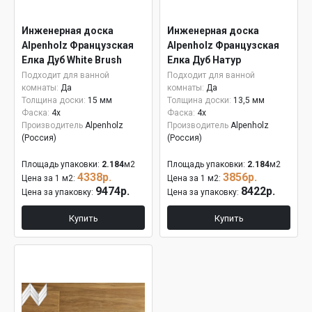
Инженерная доска
Инженерная доска
Alpenholz Французская
Alpenholz Французская
Елка Дуб White Brush
Елка Дуб Натур
15мм
Подходит для ванной
Подходит для ванной
комнаты:
Да
комнаты:
Да
Толщина доски:
15 мм
Толщина доски:
13,5 мм
Фаска:
4x
Фаска:
4x
Производитель
Alpenholz
Производитель
Alpenholz
(Россия)
(Россия)
Площадь упаковки:
2.184
м2
Площадь упаковки:
2.184
м2
4338р.
3856р.
Цена за 1 м2:
Цена за 1 м2:
9474р.
8422р.
Цена за упаковку:
Цена за упаковку:
Купить
Купить