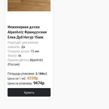
Инженерная доска
Alpenholz Французская
Елка Дуб Натур 15мм
Подходит для ванной
комнаты:
Да
Толщина доски:
15 мм
Фаска:
4x
Производитель
Alpenholz
(Россия)
Площадь упаковки:
2.184
м2
4338р.
Цена за 1 м2:
9474р.
Цена за упаковку:
Купить