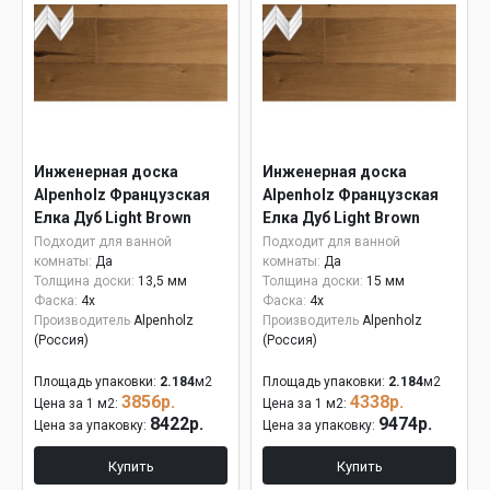
Инженерная доска
Инженерная доска
Alpenholz Французская
Alpenholz Французская
Елка Дуб Light Brown
Елка Дуб Light Brown
15мм
Подходит для ванной
Подходит для ванной
комнаты:
Да
комнаты:
Да
Толщина доски:
13,5 мм
Толщина доски:
15 мм
Фаска:
4x
Фаска:
4x
Производитель
Alpenholz
Производитель
Alpenholz
(Россия)
(Россия)
Площадь упаковки:
2.184
м2
Площадь упаковки:
2.184
м2
3856р.
4338р.
Цена за 1 м2:
Цена за 1 м2:
8422р.
9474р.
Цена за упаковку:
Цена за упаковку:
Купить
Купить