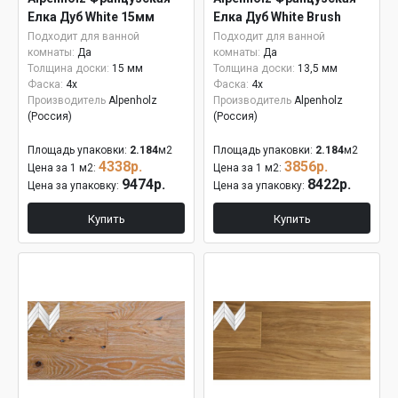
Елка Дуб White 15мм
Елка Дуб White Brush
Подходит для ванной
Подходит для ванной
комнаты:
Да
комнаты:
Да
Толщина доски:
15 мм
Толщина доски:
13,5 мм
Фаска:
4x
Фаска:
4x
Производитель
Alpenholz
Производитель
Alpenholz
(Россия)
(Россия)
Площадь упаковки:
2.184
м2
Площадь упаковки:
2.184
м2
4338р.
3856р.
Цена за 1 м2:
Цена за 1 м2:
9474р.
8422р.
Цена за упаковку:
Цена за упаковку:
Купить
Купить