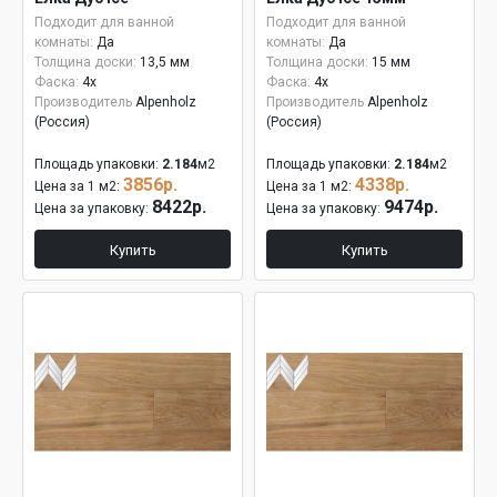
Подходит для ванной
Подходит для ванной
комнаты:
Да
комнаты:
Да
Толщина доски:
13,5 мм
Толщина доски:
15 мм
Фаска:
4x
Фаска:
4x
Производитель
Alpenholz
Производитель
Alpenholz
(Россия)
(Россия)
Площадь упаковки:
2.184
м2
Площадь упаковки:
2.184
м2
3856р.
4338р.
Цена за 1 м2:
Цена за 1 м2:
8422р.
9474р.
Цена за упаковку:
Цена за упаковку:
Купить
Купить