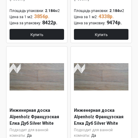
Площадь упаковки:
2.184
м2
Площадь упаковки:
2.184
м2
3856р.
4338р.
Цена за 1 м2:
Цена за 1 м2:
8422р.
9474р.
Цена за упаковку:
Цена за упаковку:
Купить
Купить
Инженерная доска
Инженерная доска
Alpenholz Французская
Alpenholz Французская
Елка Дуб Silver White
Елка Дуб Silver White
15мм
Подходит для ванной
Подходит для ванной
комнаты:
Да
комнаты:
Да