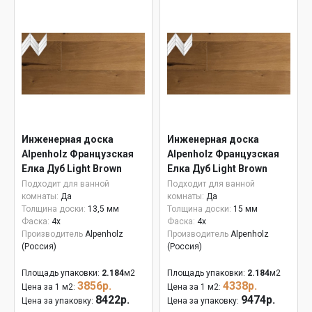
Инженерная доска
Инженерная доска
Alpenholz Французская
Alpenholz Французская
Елка Дуб Light Brown
Елка Дуб Light Brown
15мм
Подходит для ванной
Подходит для ванной
комнаты:
Да
комнаты:
Да
Толщина доски:
13,5 мм
Толщина доски:
15 мм
Фаска:
4x
Фаска:
4x
Производитель
Alpenholz
Производитель
Alpenholz
(Россия)
(Россия)
Площадь упаковки:
2.184
м2
Площадь упаковки:
2.184
м2
3856р.
4338р.
Цена за 1 м2:
Цена за 1 м2:
8422р.
9474р.
Цена за упаковку:
Цена за упаковку: