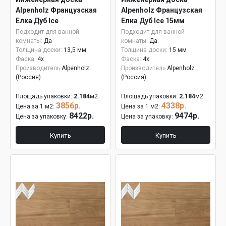
Alpenholz Французская
Alpenholz Французская
Елка Дуб Ice
Елка Дуб Ice 15мм
Подходит для ванной
Подходит для ванной
комнаты:
Да
комнаты:
Да
Толщина доски:
13,5 мм
Толщина доски:
15 мм
Фаска:
4x
Фаска:
4x
Производитель
Alpenholz
Производитель
Alpenholz
(Россия)
(Россия)
Площадь упаковки:
2.184
м2
Площадь упаковки:
2.184
м2
3856р.
4338р.
Цена за 1 м2:
Цена за 1 м2:
8422р.
9474р.
Цена за упаковку:
Цена за упаковку:
Купить
Купить