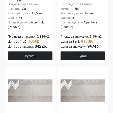
15мм
Подходит для ванной
Подходит для ванной
комнаты:
Да
комнаты:
Да
Толщина доски:
13,5 мм
Толщина доски:
15 мм
Фаска:
4x
Фаска:
4x
Производитель
Alpenholz
Производитель
Alpenholz
(Россия)
(Россия)
Площадь упаковки:
2.184
м2
Площадь упаковки:
2.184
м2
3856р.
4338р.
Цена за 1 м2:
Цена за 1 м2:
8422р.
9474р.
Цена за упаковку:
Цена за упаковку:
Купить
Купить