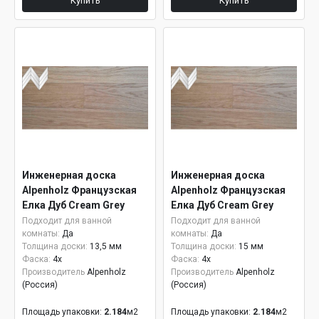
Купить
Купить
Инженерная доска
Инженерная доска
Alpenholz Французская
Alpenholz Французская
Елка Дуб Cream Grey
Елка Дуб Cream Grey
15мм
Подходит для ванной
Подходит для ванной
комнаты:
Да
комнаты:
Да
Толщина доски:
13,5 мм
Толщина доски:
15 мм
Фаска:
4x
Фаска:
4x
Производитель
Alpenholz
Производитель
Alpenholz
(Россия)
(Россия)
Площадь упаковки:
2.184
м2
Площадь упаковки:
2.184
м2