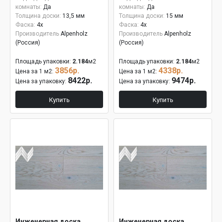
комнаты:
Да
комнаты:
Да
Толщина доски:
13,5 мм
Толщина доски:
15 мм
Фаска:
4x
Фаска:
4x
Производитель
Alpenholz
Производитель
Alpenholz
(Россия)
(Россия)
Площадь упаковки:
2.184
м2
Площадь упаковки:
2.184
м2
3856р.
4338р.
Цена за 1 м2:
Цена за 1 м2:
8422р.
9474р.
Цена за упаковку:
Цена за упаковку:
Купить
Купить
Инженерная доска
Инженерная доска