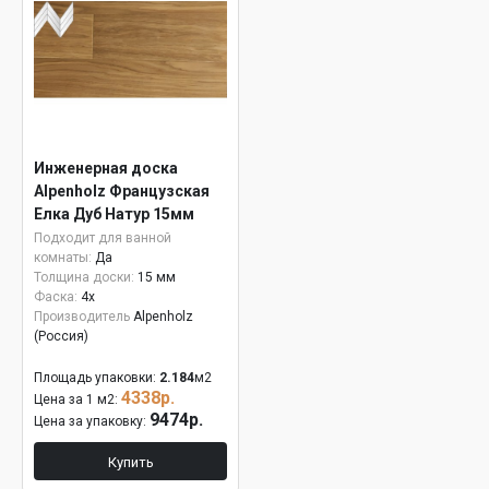
Инженерная доска
Alpenholz Французская
Елка Дуб Натур 15мм
Подходит для ванной
комнаты:
Да
Толщина доски:
15 мм
Фаска:
4x
Производитель
Alpenholz
(Россия)
Площадь упаковки:
2.184
м2
4338р.
Цена за 1 м2:
9474р.
Цена за упаковку:
Купить