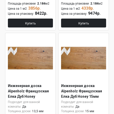
Площадь упаковки:
2.184
м2
Площадь упаковки:
2.184
м2
3856р.
4338р.
Цена за 1 м2:
Цена за 1 м2:
8422р.
9474р.
Цена за упаковку:
Цена за упаковку:
Купить
Купить
Инженерная доска
Инженерная доска
Alpenholz Французская
Alpenholz Французская
Елка Дуб Honey
Елка Дуб Honey 15мм
Подходит для ванной
Подходит для ванной
комнаты:
Да
комнаты:
Да
Толщина доски:
13,5 мм
Толщина доски:
15 мм