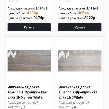
Площадь упаковки:
2.184
м2
Площадь упаковки:
2.184
м2
4338р.
3856р.
Цена за 1 м2:
Цена за 1 м2:
9474р.
8422р.
Цена за упаковку:
Цена за упаковку:
Купить
Купить
Инженерная доска
Инженерная доска
Alpenholz Французская
Alpenholz Французская
Елка Дуб Silver White
Елка Дуб White
15мм
Подходит для ванной
Подходит для ванной
комнаты:
Да
комнаты:
Да