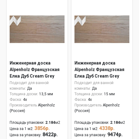
Инженерная доска
Инженерная доска
Alpenholz Французская
Alpenholz Французская
Елка Дуб Cream Grey
Елка Дуб Cream Grey
15мм
Подходит для ванной
Подходит для ванной
комнаты:
Да
комнаты:
Да
Толщина доски:
13,5 мм
Толщина доски:
15 мм
Фаска:
4x
Фаска:
4x
Производитель
Alpenholz
Производитель
Alpenholz
(Россия)
(Россия)
Площадь упаковки:
2.184
м2
Площадь упаковки:
2.184
м2
3856р.
4338р.
Цена за 1 м2:
Цена за 1 м2:
8422р.
9474р.
Цена за упаковку:
Цена за упаковку: