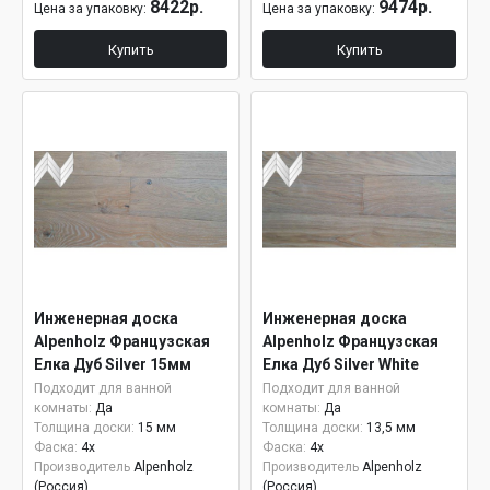
8422р.
9474р.
Цена за упаковку:
Цена за упаковку:
Купить
Купить
Инженерная доска
Инженерная доска
Alpenholz Французская
Alpenholz Французская
Елка Дуб Silver 15мм
Елка Дуб Silver White
Подходит для ванной
Подходит для ванной
комнаты:
Да
комнаты:
Да
Толщина доски:
15 мм
Толщина доски:
13,5 мм
Фаска:
4x
Фаска:
4x
Производитель
Alpenholz
Производитель
Alpenholz
(Россия)
(Россия)