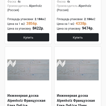
Фаска:
4x
Фаска:
4x
Производитель
Alpenholz
Производитель
Alpenholz
(Россия)
(Россия)
Площадь упаковки:
2.184
м2
Площадь упаковки:
2.184
м2
3856р.
4338р.
Цена за 1 м2:
Цена за 1 м2:
8422р.
9474р.
Цена за упаковку:
Цена за упаковку:
Купить
Купить
Инженерная доска
Инженерная доска
Alpenholz Французская
Alpenholz Французская
Елка Дуб Ice
Елка Дуб Ice 15мм