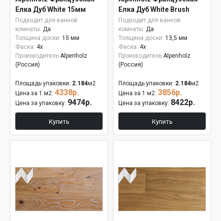
Елка Дуб White 15мм
Елка Дуб White Brush
Подходит для ванной
Подходит для ванной
комнаты:
Да
комнаты:
Да
Толщина доски:
15 мм
Толщина доски:
13,5 мм
Фаска:
4x
Фаска:
4x
Производитель
Alpenholz
Производитель
Alpenholz
(Россия)
(Россия)
Площадь упаковки:
2.184
м2
Площадь упаковки:
2.184
м2
4338р.
3856р.
Цена за 1 м2:
Цена за 1 м2:
9474р.
8422р.
Цена за упаковку:
Цена за упаковку:
Купить
Купить