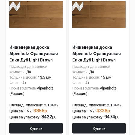
Инженерная доска
Инженерная доска
Alpenholz Французская
Alpenholz Французская
Елка Дуб Light Brown
Елка Дуб Light Brown
15мм
Подходит для ванной
Подходит для ванной
комнаты:
Да
комнаты:
Да
Толщина доски:
13,5 мм
Толщина доски:
15 мм
Фаска:
4x
Фаска:
4x
Производитель
Alpenholz
Производитель
Alpenholz
(Россия)
(Россия)
Площадь упаковки:
2.184
м2
Площадь упаковки:
2.184
м2
3856р.
4338р.
Цена за 1 м2:
Цена за 1 м2:
8422р.
9474р.
Цена за упаковку:
Цена за упаковку:
Купить
Купить