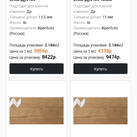
Подходит для ванной
Подходит для ванной
комнаты:
Да
комнаты:
Да
Толщина доски:
13,5 мм
Толщина доски:
15 мм
Фаска:
4x
Фаска:
4x
Производитель
Alpenholz
Производитель
Alpenholz
(Россия)
(Россия)
Площадь упаковки:
2.184
м2
Площадь упаковки:
2.184
м2
3856р.
4338р.
Цена за 1 м2:
Цена за 1 м2:
8422р.
9474р.
Цена за упаковку:
Цена за упаковку:
Купить
Купить