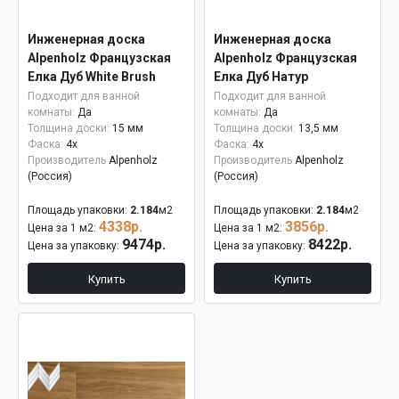
Инженерная доска
Инженерная доска
Alpenholz Французская
Alpenholz Французская
Елка Дуб White Brush
Елка Дуб Натур
15мм
Подходит для ванной
Подходит для ванной
комнаты:
Да
комнаты:
Да
Толщина доски:
15 мм
Толщина доски:
13,5 мм
Фаска:
4x
Фаска:
4x
Производитель
Alpenholz
Производитель
Alpenholz
(Россия)
(Россия)
Площадь упаковки:
2.184
м2
Площадь упаковки:
2.184
м2
4338р.
3856р.
Цена за 1 м2:
Цена за 1 м2:
9474р.
8422р.
Цена за упаковку:
Цена за упаковку:
Купить
Купить