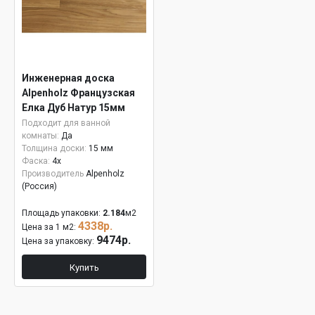
Инженерная доска
Alpenholz Французская
Елка Дуб Натур 15мм
Подходит для ванной
комнаты:
Да
Толщина доски:
15 мм
Фаска:
4x
Производитель
Alpenholz
(Россия)
Площадь упаковки:
2.184
м2
4338р.
Цена за 1 м2:
9474р.
Цена за упаковку:
Купить