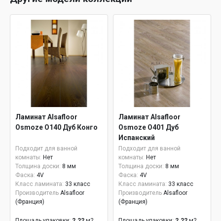
Ламинат Alsafloor
Ламинат Alsafloor
Osmoze O140 Дуб Конго
Osmoze O401 Дуб
Испанский
Подходит для ванной
Подходит для ванной
комнаты:
Нет
комнаты:
Нет
Толщина доски:
8 мм
Толщина доски:
8 мм
Фаска:
4V
Фаска:
4V
Класс ламината:
33 класс
Класс ламината:
33 класс
Производитель
Alsafloor
Производитель
Alsafloor
(Франция)
(Франция)
Площадь упаковки:
2.22
м2
Площадь упаковки:
2.22
м2