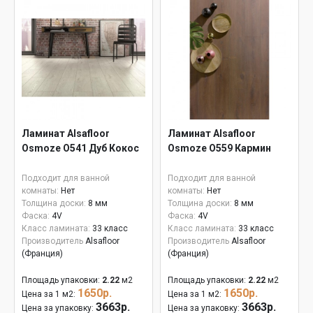
Ламинат Alsafloor
Ламинат Alsafloor
Osmoze O541 Дуб Кокос
Osmoze О559 Кармин
Подходит для ванной
Подходит для ванной
комнаты:
Нет
комнаты:
Нет
Толщина доски:
8 мм
Толщина доски:
8 мм
Фаска:
4V
Фаска:
4V
Класс ламината:
33 класс
Класс ламината:
33 класс
Производитель
Alsafloor
Производитель
Alsafloor
(Франция)
(Франция)
Площадь упаковки:
2.22
м2
Площадь упаковки:
2.22
м2
1650р.
1650р.
Цена за 1 м2:
Цена за 1 м2:
3663р.
3663р.
Цена за упаковку:
Цена за упаковку: