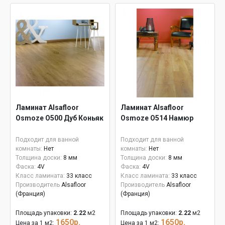
Ламинат Alsafloor
Ламинат Alsafloor
Osmoze O500 Дуб Коньяк
Osmoze O514 Намюр
Подходит для ванной
Подходит для ванной
комнаты:
Нет
комнаты:
Нет
Толщина доски:
8 мм
Толщина доски:
8 мм
Фаска:
4V
Фаска:
4V
Класс ламината:
33 класс
Класс ламината:
33 класс
Производитель
Alsafloor
Производитель
Alsafloor
(Франция)
(Франция)
Площадь упаковки:
2.22
м2
Площадь упаковки:
2.22
м2
1650р.
1650р.
Цена за 1 м2:
Цена за 1 м2: