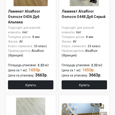
Ламинат Alsafloor
Ламинат Alsafloor
Osmoze O436 Дуб
Osmoze O448 Дуб Серый
Альпака
Подходит для ванной
Подходит для ванной
комнаты:
Нет
комнаты:
Нет
Толщина доски:
8 мм
Толщина доски:
8 мм
Фаска:
4V
Фаска:
4V
Класс ламината:
33 класс
Класс ламината:
33 класс
Производитель
Alsafloor
Производитель
Alsafloor
(Франция)
(Франция)
Площадь упаковки:
2.22
м2
Площадь упаковки:
2.22
м2
1650р.
1650р.
Цена за 1 м2:
Цена за 1 м2:
3663р.
3663р.
Цена за упаковку:
Цена за упаковку:
Купить
Купить