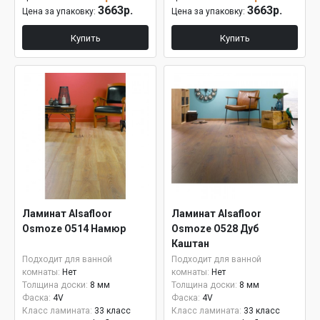
3663р.
3663р.
Цена за упаковку:
Цена за упаковку:
Купить
Купить
Ламинат Alsafloor
Ламинат Alsafloor
Osmoze O514 Намюр
Osmoze O528 Дуб
Каштан
Подходит для ванной
Подходит для ванной
комнаты:
Нет
комнаты:
Нет
Толщина доски:
8 мм
Толщина доски:
8 мм
Фаска:
4V
Фаска:
4V
Класс ламината:
33 класс
Класс ламината:
33 класс