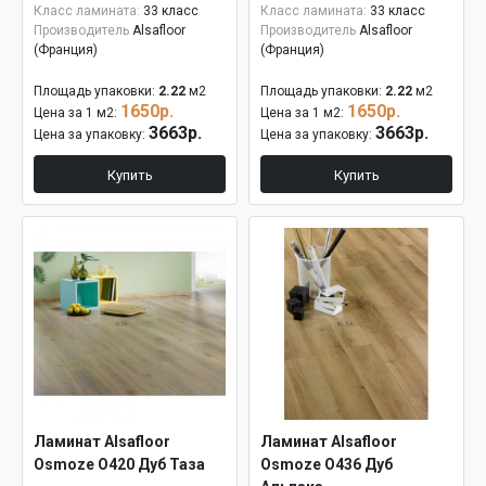
Класс ламината:
33 класс
Класс ламината:
33 класс
Производитель
Alsafloor
Производитель
Alsafloor
(Франция)
(Франция)
Площадь упаковки:
2.22
м2
Площадь упаковки:
2.22
м2
1650р.
1650р.
Цена за 1 м2:
Цена за 1 м2:
3663р.
3663р.
Цена за упаковку:
Цена за упаковку:
Купить
Купить
Ламинат Alsafloor
Ламинат Alsafloor
Osmoze O420 Дуб Таза
Osmoze O436 Дуб