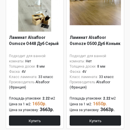
Ламинат Alsafloor
Ламинат Alsafloor
Osmoze O448 Дуб Серый
Osmoze O500 Дуб Коньяк
Подходит для ванной
Подходит для ванной
комнаты:
Нет
комнаты:
Нет
Толщина доски:
8 мм
Толщина доски:
8 мм
Фаска:
4V
Фаска:
4V
Класс ламината:
33 класс
Класс ламината:
33 класс
Производитель
Alsafloor
Производитель
Alsafloor
(Франция)
(Франция)
Площадь упаковки:
2.22
м2
Площадь упаковки:
2.22
м2
1650р.
1650р.
Цена за 1 м2:
Цена за 1 м2:
3663р.
3663р.
Цена за упаковку:
Цена за упаковку:
Купить
Купить