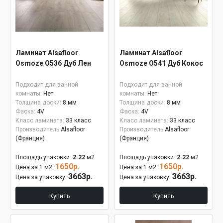
Ламинат Alsafloor
Ламинат Alsafloor
Osmoze O536 Дуб Лен
Osmoze O541 Дуб Кокос
Подходит для ванной
Подходит для ванной
комнаты:
Нет
комнаты:
Нет
Толщина доски:
8 мм
Толщина доски:
8 мм
Фаска:
4V
Фаска:
4V
Класс ламината:
33 класс
Класс ламината:
33 класс
Производитель
Alsafloor
Производитель
Alsafloor
(Франция)
(Франция)
Площадь упаковки:
2.22
м2
Площадь упаковки:
2.22
м2
1650р.
1650р.
Цена за 1 м2:
Цена за 1 м2:
3663р.
3663р.
Цена за упаковку:
Цена за упаковку:
Купить
Купить