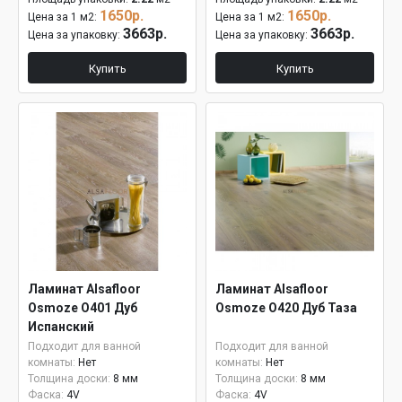
1650р.
1650р.
Цена за 1 м2:
Цена за 1 м2:
3663р.
3663р.
Цена за упаковку:
Цена за упаковку:
Купить
Купить
Ламинат Alsafloor
Ламинат Alsafloor
Osmoze O401 Дуб
Osmoze O420 Дуб Таза
Испанский
Подходит для ванной
Подходит для ванной
комнаты:
Нет
комнаты:
Нет
Толщина доски:
8 мм
Толщина доски:
8 мм
Фаска:
4V
Фаска:
4V