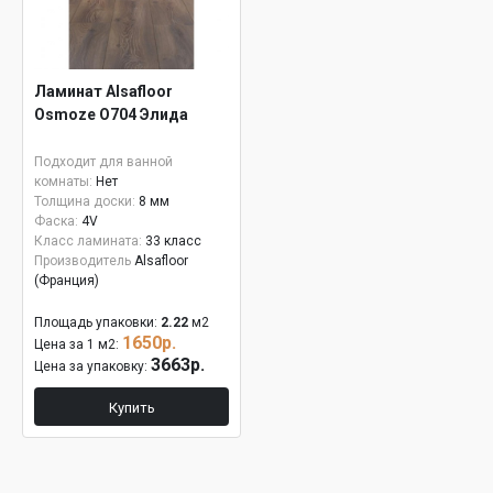
Ламинат Alsafloor
Osmoze О704 Элида
Подходит для ванной
комнаты:
Нет
Толщина доски:
8 мм
Фаска:
4V
Класс ламината:
33 класс
Производитель
Alsafloor
(Франция)
Площадь упаковки:
2.22
м2
1650р.
Цена за 1 м2:
3663р.
Цена за упаковку:
Купить