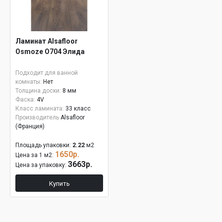
Ламинат Alsafloor
Osmoze О704 Элида
Подходит для ванной
комнаты:
Нет
Толщина доски:
8 мм
Фаска:
4V
Класс ламината:
33 класс
Производитель
Alsafloor
(Франция)
Площадь упаковки:
2.22
м2
1650р.
Цена за 1 м2:
3663р.
Цена за упаковку:
Купить