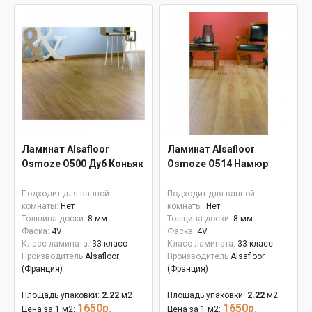
Ламинат Alsafloor
Ламинат Alsafloor
Osmoze O500 Дуб Коньяк
Osmoze O514 Намюр
Подходит для ванной
Подходит для ванной
комнаты:
Нет
комнаты:
Нет
Толщина доски:
8 мм
Толщина доски:
8 мм
Фаска:
4V
Фаска:
4V
Класс ламината:
33 класс
Класс ламината:
33 класс
Производитель
Alsafloor
Производитель
Alsafloor
(Франция)
(Франция)
Площадь упаковки:
2.22
м2
Площадь упаковки:
2.22
м2
1650р.
1650р.
Цена за 1 м2:
Цена за 1 м2: