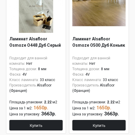
Ламинат Alsafloor
Ламинат Alsafloor
Osmoze O448 Дуб Серый
Osmoze O500 Дуб Коньяк
Подходит для ванной
Подходит для ванной
комнаты:
Нет
комнаты:
Нет
Толщина доски:
8 мм
Толщина доски:
8 мм
Фаска:
4V
Фаска:
4V
Класс ламината:
33 класс
Класс ламината:
33 класс
Производитель
Alsafloor
Производитель
Alsafloor
(Франция)
(Франция)
Площадь упаковки:
2.22
м2
Площадь упаковки:
2.22
м2
1650р.
1650р.
Цена за 1 м2:
Цена за 1 м2:
3663р.
3663р.
Цена за упаковку:
Цена за упаковку:
Купить
Купить