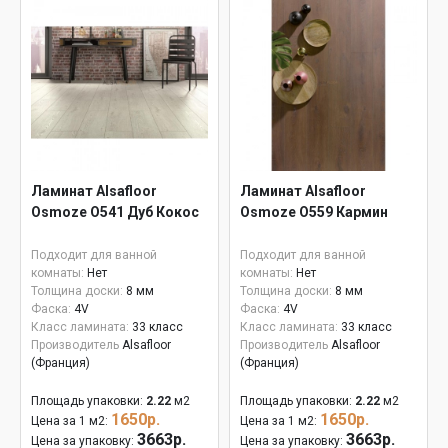
Ламинат Alsafloor
Ламинат Alsafloor
Osmoze O541 Дуб Кокос
Osmoze О559 Кармин
Подходит для ванной
Подходит для ванной
комнаты:
Нет
комнаты:
Нет
Толщина доски:
8 мм
Толщина доски:
8 мм
Фаска:
4V
Фаска:
4V
Класс ламината:
33 класс
Класс ламината:
33 класс
Производитель
Alsafloor
Производитель
Alsafloor
(Франция)
(Франция)
Площадь упаковки:
2.22
м2
Площадь упаковки:
2.22
м2
1650р.
1650р.
Цена за 1 м2:
Цена за 1 м2:
3663р.
3663р.
Цена за упаковку:
Цена за упаковку: