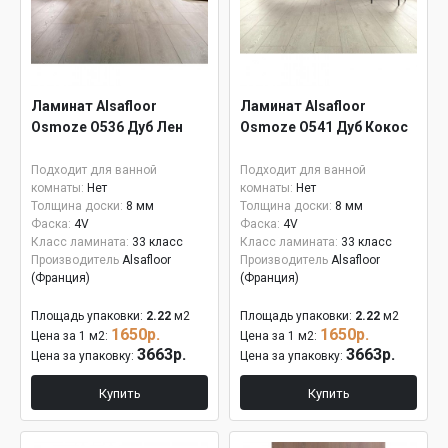
Ламинат Alsafloor
Ламинат Alsafloor
Osmoze O536 Дуб Лен
Osmoze O541 Дуб Кокос
Подходит для ванной
Подходит для ванной
комнаты:
Нет
комнаты:
Нет
Толщина доски:
8 мм
Толщина доски:
8 мм
Фаска:
4V
Фаска:
4V
Класс ламината:
33 класс
Класс ламината:
33 класс
Производитель
Alsafloor
Производитель
Alsafloor
(Франция)
(Франция)
Площадь упаковки:
2.22
м2
Площадь упаковки:
2.22
м2
1650р.
1650р.
Цена за 1 м2:
Цена за 1 м2:
3663р.
3663р.
Цена за упаковку:
Цена за упаковку:
Купить
Купить