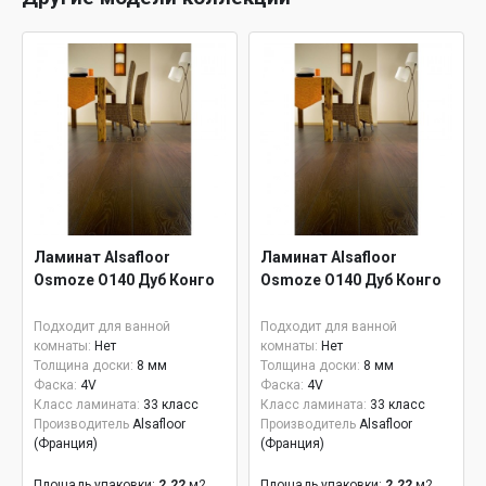
Ламинат Alsafloor
Ламинат Alsafloor
Osmoze O140 Дуб Конго
Osmoze O140 Дуб Конго
Подходит для ванной
Подходит для ванной
комнаты:
Нет
комнаты:
Нет
Толщина доски:
8 мм
Толщина доски:
8 мм
Фаска:
4V
Фаска:
4V
Класс ламината:
33 класс
Класс ламината:
33 класс
Производитель
Alsafloor
Производитель
Alsafloor
(Франция)
(Франция)
Площадь упаковки:
2.22
м2
Площадь упаковки:
2.22
м2