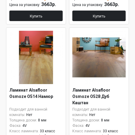
3663р.
3663р.
Цена за упаковку:
Цена за упаковку:
Купить
Купить
Ламинат Alsafloor
Ламинат Alsafloor
Osmoze O514 Намюр
Osmoze O528 Дуб
Каштан
Подходит для ванной
Подходит для ванной
комнаты:
Нет
комнаты:
Нет
Толщина доски:
8 мм
Толщина доски:
8 мм
Фаска:
4V
Фаска:
4V
Класс ламината:
33 класс
Класс ламината:
33 класс