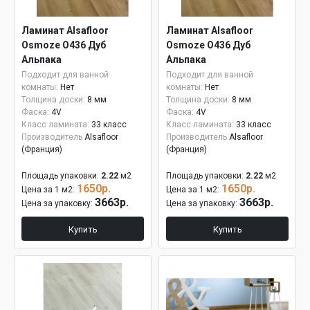
Ламинат Alsafloor
Ламинат Alsafloor
Osmoze O436 Дуб
Osmoze O436 Дуб
Альпака
Альпака
Подходит для ванной
Подходит для ванной
комнаты:
Нет
комнаты:
Нет
Толщина доски:
8 мм
Толщина доски:
8 мм
Фаска:
4V
Фаска:
4V
Класс ламината:
33 класс
Класс ламината:
33 класс
Производитель
Alsafloor
Производитель
Alsafloor
(Франция)
(Франция)
Площадь упаковки:
2.22
м2
Площадь упаковки:
2.22
м2
1650р.
1650р.
Цена за 1 м2:
Цена за 1 м2:
3663р.
3663р.
Цена за упаковку:
Цена за упаковку:
Купить
Купить