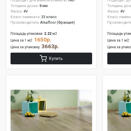
Подходит для ванной комнаты:
Нет
Подходит дл
Толщина доски:
8 мм
Толщина дос
Фаска:
4V
Фаска:
4V
Класс ламината:
33 класс
Класс ламин
Производитель
Alsafloor (Франция)
Производит
Площадь упаковки:
2.22
м2
Площадь упак
1650р.
Цена за 1 м2:
Цена за 1 м2:
3663р.
Цена за упаковку:
Цена за упак
Купить