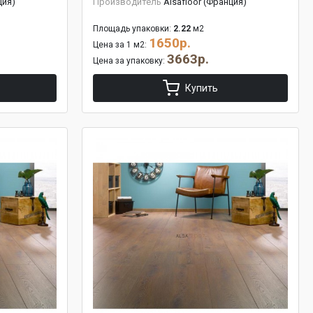
ция)
Производитель
Alsafloor (Франция)
Площадь упаковки:
2.22
м2
1650р.
Цена за 1 м2:
3663р.
Цена за упаковку:
Купить