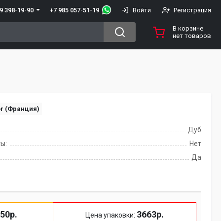
+7 985 057-51-19
9 398-19-90
Войти
Регистрация
В корзине
нет товаров
or (Франция)
Дуб
ы:
Нет
Да
50р.
3663р.
Цена упаковки: