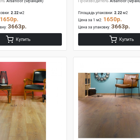
ель
Alsafloor (Франция)
Производитель
Alsafloor (Фран
овки:
2.22
м2
Площадь упаковки:
2.22
м2
1650р.
1650р.
Цена за 1 м2:
3663р.
3663р.
овку:
Цена за упаковку:
Купить
Купить