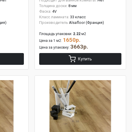
Нет
Подходит для ванной комнаты:
Нет
Толщина доски:
8 мм
Фаска:
4V
Класс ламината:
33 класс
ция)
Производитель
Alsafloor (Франция)
Площадь упаковки:
2.22
м2
1650р.
Цена за 1 м2:
3663р.
Цена за упаковку:
Купить