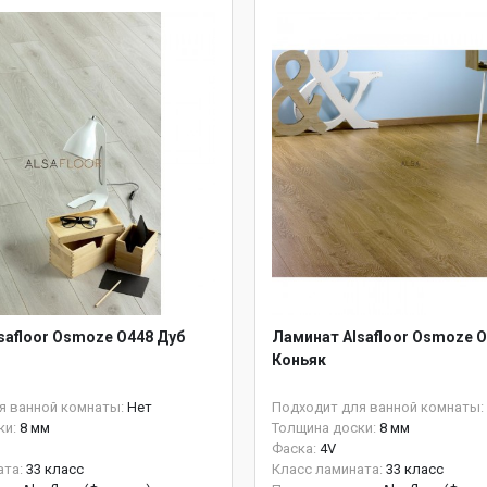
safloor Osmoze O448 Дуб
Ламинат Alsafloor Osmoze O
Коньяк
я ванной комнаты:
Нет
Подходит для ванной комнаты:
ки:
8 мм
Толщина доски:
8 мм
Фаска:
4V
ата:
33 класс
Класс ламината:
33 класс