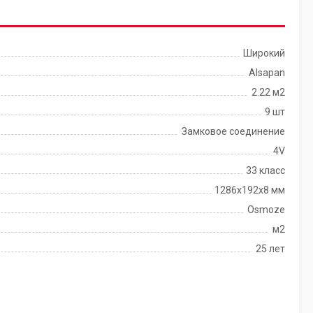
Широкий
Alsapan
2.22 м2
9 шт
Замковое соединение
4V
33 класс
1286х192х8 мм
Osmoze
м2
25 лет