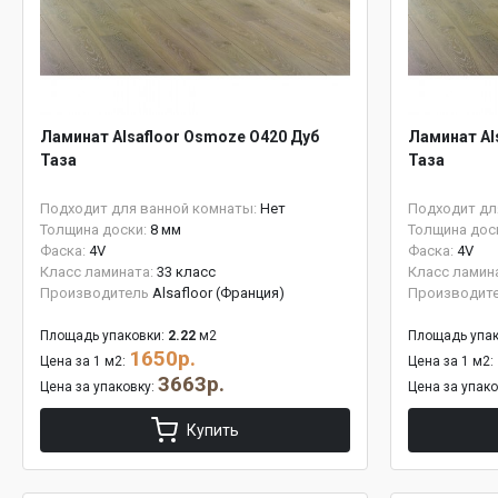
Ламинат Alsafloor Osmoze O420 Дуб
Ламинат Al
Таза
Таза
Подходит для ванной комнаты:
Нет
Подходит дл
Толщина доски:
8 мм
Толщина дос
Фаска:
4V
Фаска:
4V
Класс ламината:
33 класс
Класс ламин
Производитель
Alsafloor (Франция)
Производит
Площадь упаковки:
2.22
м2
Площадь упак
1650р.
Цена за 1 м2:
Цена за 1 м2:
3663р.
Цена за упаковку:
Цена за упак
Купить