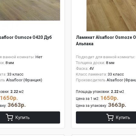
safloor Osmoze O420 Дуб
Ламинат Alsafloor Osmoze O
Альпака
я ванной комнаты:
Нет
Подходит для ванной комнаты:
ки:
8 мм
Толщина доски:
8 мм
Фаска:
4V
ата:
33 класс
Класс ламината:
33 класс
ель
Alsafloor (Франция)
Производитель
Alsafloor (Фран
овки:
2.22
м2
Площадь упаковки:
2.22
м2
1650р.
1650р.
Цена за 1 м2:
3663р.
3663р.
овку:
Цена за упаковку:
Купить
Купить