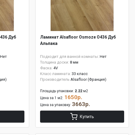
436 Дуб
Ламинат Alsafloor Osmoze O436 Дуб
Альпака
Нет
Подходит для ванной комнаты:
Нет
Толщина доски:
8 мм
Фаска:
4V
Класс ламината:
33 класс
ция)
Производитель
Alsafloor (Франция)
Площадь упаковки:
2.22
м2
1650р.
Цена за 1 м2:
3663р.
Цена за упаковку:
Купить