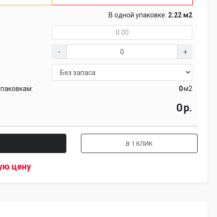
В одной упаковке:
2.22 м2
упаковкам:
м2
р.
В 1 КЛИК
ую цену