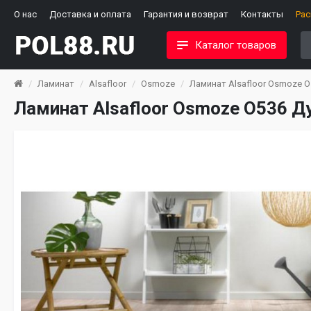
О нас
Доставка и оплата
Гарантия и возврат
Контакты
Ра
Каталог товаров
Ламинат
Alsafloor
Osmoze
Ламинат Alsafloor Osmoze O
Ламинат Alsafloor Osmoze O536 Д