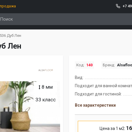
спродажа
+7 49
536 Дуб Лен
уб Лен
Код:
140
Бренд:
Alsaflo
Вид:
Подходит для ванной комнат
8 мм
Подходит для гостиной:
33 класс
Все характеристики
16
Цена за 1 м2: