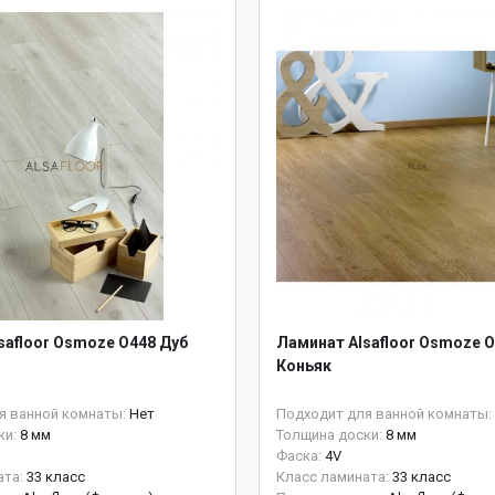
safloor Osmoze O448 Дуб
Ламинат Alsafloor Osmoze O
Коньяк
я ванной комнаты:
Нет
Подходит для ванной комнаты:
ки:
8 мм
Толщина доски:
8 мм
Фаска:
4V
ата:
33 класс
Класс ламината:
33 класс