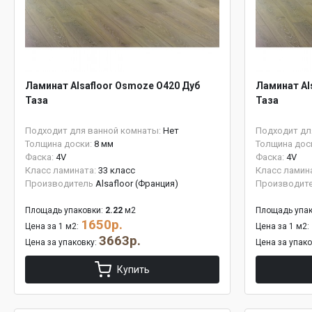
Ламинат Alsafloor Osmoze O420 Дуб
Ламинат Al
Таза
Таза
Подходит для ванной комнаты:
Нет
Подходит дл
Толщина доски:
8 мм
Толщина дос
Фаска:
4V
Фаска:
4V
Класс ламината:
33 класс
Класс ламин
Производитель
Alsafloor (Франция)
Производит
Площадь упаковки:
2.22
м2
Площадь упак
1650р.
Цена за 1 м2:
Цена за 1 м2:
3663р.
Цена за упаковку:
Цена за упак
Купить