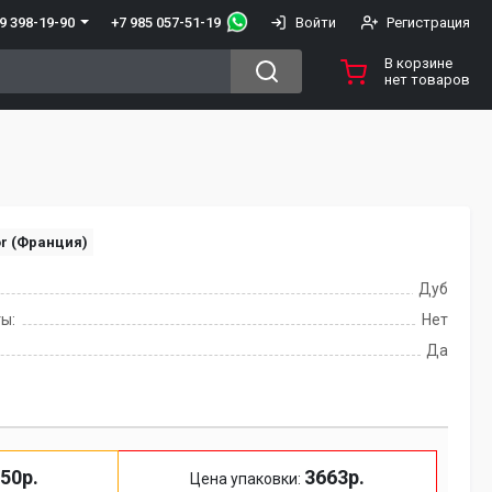
+7 985 057-51-19
9 398-19-90
Войти
Регистрация
В корзине
нет товаров
or (Франция)
Дуб
ы:
Нет
Да
50р.
3663р.
Цена упаковки: