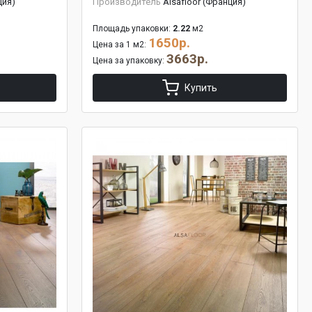
ция)
Производитель
Alsafloor (Франция)
Площадь упаковки:
2.22
м2
1650р.
Цена за 1 м2:
3663р.
Цена за упаковку:
Купить