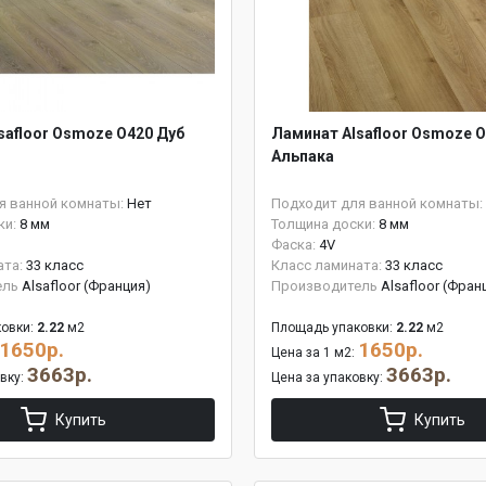
safloor Osmoze O420 Дуб
Ламинат Alsafloor Osmoze O
Альпака
я ванной комнаты:
Нет
Подходит для ванной комнаты:
ки:
8 мм
Толщина доски:
8 мм
Фаска:
4V
ата:
33 класс
Класс ламината:
33 класс
ель
Alsafloor (Франция)
Производитель
Alsafloor (Фран
овки:
2.22
м2
Площадь упаковки:
2.22
м2
1650р.
1650р.
Цена за 1 м2:
3663р.
3663р.
овку:
Цена за упаковку:
Купить
Купить