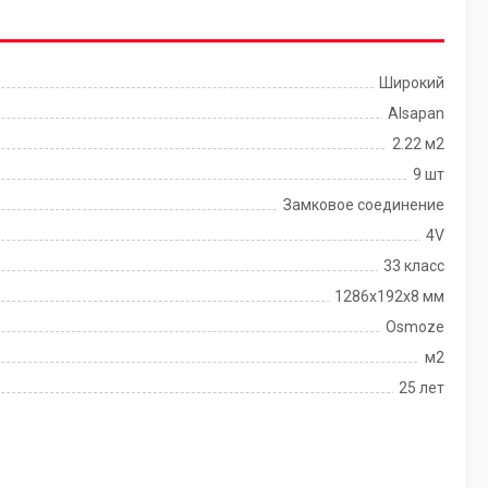
Широкий
Alsapan
2.22 м2
9 шт
Замковое соединение
4V
33 класс
1286х192х8 мм
Osmoze
м2
25 лет