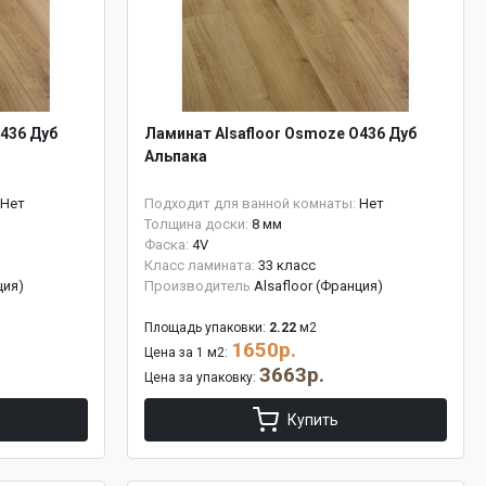
436 Дуб
Ламинат Alsafloor Osmoze O436 Дуб
Альпака
Нет
Подходит для ванной комнаты:
Нет
Толщина доски:
8 мм
Фаска:
4V
Класс ламината:
33 класс
ция)
Производитель
Alsafloor (Франция)
Площадь упаковки:
2.22
м2
1650р.
Цена за 1 м2:
3663р.
Цена за упаковку:
Купить