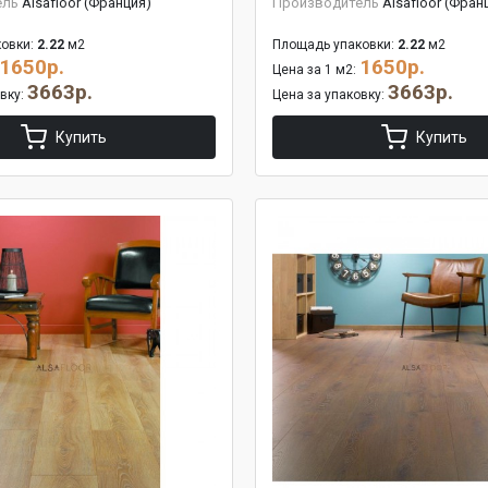
ель
Alsafloor (Франция)
Производитель
Alsafloor (Фран
овки:
2.22
м2
Площадь упаковки:
2.22
м2
1650р.
1650р.
Цена за 1 м2:
3663р.
3663р.
овку:
Цена за упаковку:
Купить
Купить