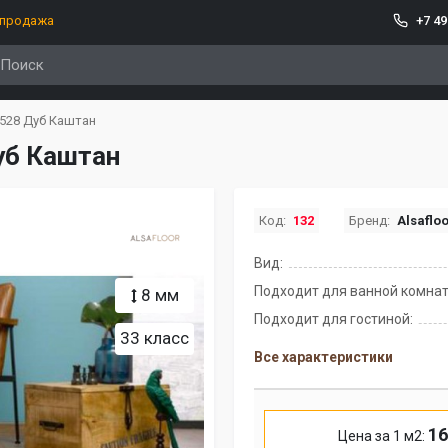
спродажа
+7 49
O528 Дуб Каштан
уб Каштан
Код:
132
Бренд:
Alsaflo
Вид:
Подходит для ванной комнат
8 мм
Подходит для гостиной:
33 класс
Все характеристики
16
Цена за 1 м2: