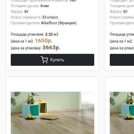
Подходит для ванной комнаты:
Нет
Подходит дл
Толщина доски:
8 мм
Толщина дос
Фаска:
4V
Фаска:
4V
Класс ламината:
33 класс
Класс ламин
Производитель
Alsafloor (Франция)
Производит
Площадь упаковки:
2.22
м2
Площадь упак
1650р.
Цена за 1 м2:
Цена за 1 м2:
3663р.
Цена за упаковку:
Цена за упак
Купить