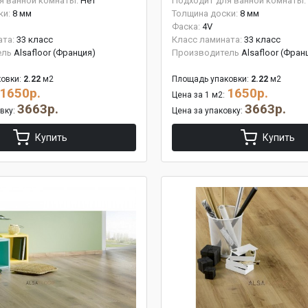
я ванной комнаты:
Нет
Подходит для ванной комнаты:
ки:
8 мм
Толщина доски:
8 мм
Фаска:
4V
ата:
33 класс
Класс ламината:
33 класс
ель
Alsafloor (Франция)
Производитель
Alsafloor (Фран
овки:
2.22
м2
Площадь упаковки:
2.22
м2
1650р.
1650р.
Цена за 1 м2:
3663р.
3663р.
овку:
Цена за упаковку:
Купить
Купить