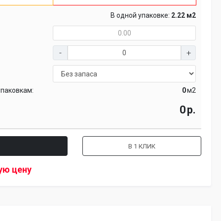
В одной упаковке:
2.22 м2
упаковкам:
м2
р.
В 1 КЛИК
ую цену