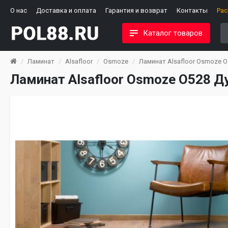
О нас
Доставка и оплата
Гарантия и возврат
Контакты
Ра
Каталог товаров
Ламинат
Alsafloor
Osmoze
Ламинат Alsafloor Osmoze 
Ламинат Alsafloor Osmoze O528 Д