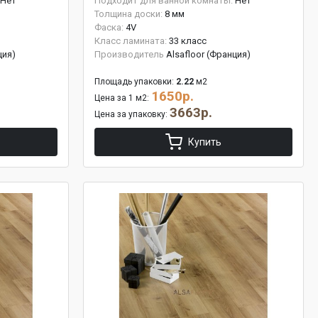
Нет
Подходит для ванной комнаты:
Нет
Толщина доски:
8 мм
Фаска:
4V
Класс ламината:
33 класс
ция)
Производитель
Alsafloor (Франция)
Площадь упаковки:
2.22
м2
1650р.
Цена за 1 м2:
3663р.
Цена за упаковку:
Купить