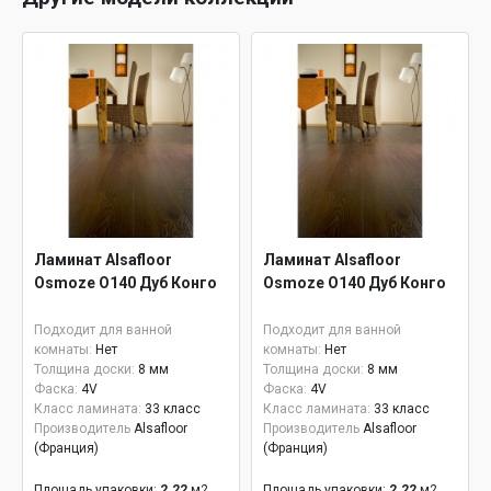
Ламинат Alsafloor
Ламинат Alsafloor
Osmoze O140 Дуб Конго
Osmoze O140 Дуб Конго
Подходит для ванной
Подходит для ванной
комнаты:
Нет
комнаты:
Нет
Толщина доски:
8 мм
Толщина доски:
8 мм
Фаска:
4V
Фаска:
4V
Класс ламината:
33 класс
Класс ламината:
33 класс
Производитель
Alsafloor
Производитель
Alsafloor
(Франция)
(Франция)
Площадь упаковки:
2.22
м2
Площадь упаковки:
2.22
м2