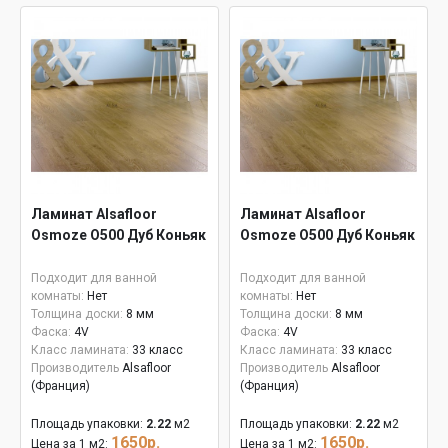
Ламинат Alsafloor
Ламинат Alsafloor
Osmoze O500 Дуб Коньяк
Osmoze O500 Дуб Коньяк
Подходит для ванной
Подходит для ванной
комнаты:
Нет
комнаты:
Нет
Толщина доски:
8 мм
Толщина доски:
8 мм
Фаска:
4V
Фаска:
4V
Класс ламината:
33 класс
Класс ламината:
33 класс
Производитель
Alsafloor
Производитель
Alsafloor
(Франция)
(Франция)
Площадь упаковки:
2.22
м2
Площадь упаковки:
2.22
м2
1650р.
1650р.
Цена за 1 м2:
Цена за 1 м2: