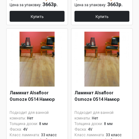
3663р.
3663р.
Цена за упаковку:
Цена за упаковку:
Купить
Купить
Ламинат Alsafloor
Ламинат Alsafloor
Osmoze O514 Намюр
Osmoze O514 Намюр
Подходит для ванной
Подходит для ванной
комнаты:
Нет
комнаты:
Нет
Толщина доски:
8 мм
Толщина доски:
8 мм
Фаска:
4V
Фаска:
4V
Класс ламината:
33 класс
Класс ламината:
33 класс