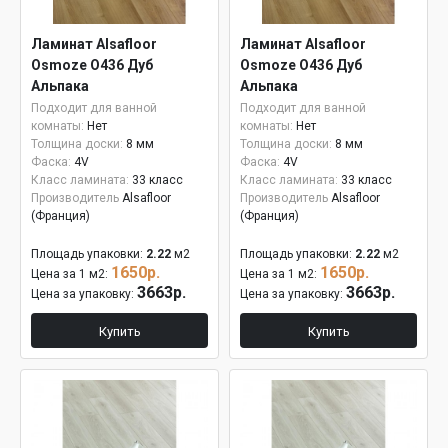
Ламинат Alsafloor
Ламинат Alsafloor
Osmoze O436 Дуб
Osmoze O436 Дуб
Альпака
Альпака
Подходит для ванной
Подходит для ванной
комнаты:
Нет
комнаты:
Нет
Толщина доски:
8 мм
Толщина доски:
8 мм
Фаска:
4V
Фаска:
4V
Класс ламината:
33 класс
Класс ламината:
33 класс
Производитель
Alsafloor
Производитель
Alsafloor
(Франция)
(Франция)
Площадь упаковки:
2.22
м2
Площадь упаковки:
2.22
м2
1650р.
1650р.
Цена за 1 м2:
Цена за 1 м2:
3663р.
3663р.
Цена за упаковку:
Цена за упаковку:
Купить
Купить