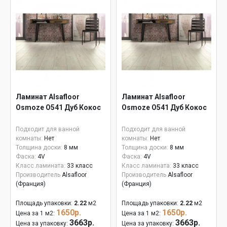
Ламинат Alsafloor
Ламинат Alsafloor
Osmoze O541 Дуб Кокос
Osmoze O541 Дуб Кокос
Подходит для ванной
Подходит для ванной
комнаты:
Нет
комнаты:
Нет
Толщина доски:
8 мм
Толщина доски:
8 мм
Фаска:
4V
Фаска:
4V
Класс ламината:
33 класс
Класс ламината:
33 класс
Производитель
Alsafloor
Производитель
Alsafloor
(Франция)
(Франция)
Площадь упаковки:
2.22
м2
Площадь упаковки:
2.22
м2
1650р.
1650р.
Цена за 1 м2:
Цена за 1 м2:
3663р.
3663р.
Цена за упаковку:
Цена за упаковку: