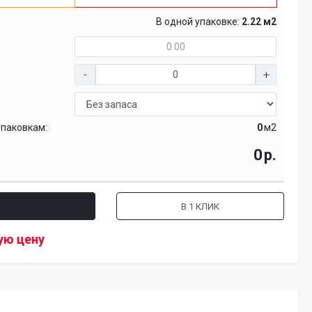
В одной упаковке:
2.22 м2
упаковкам:
м2
р.
В 1 КЛИК
ую цену