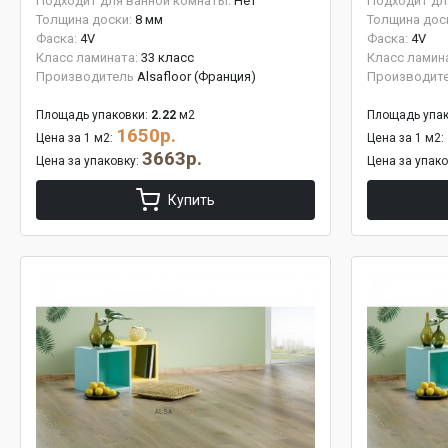
Подходит для ванной комнаты:
Нет
Подходит дл
Толщина доски:
8 мм
Толщина дос
Фаска:
4V
Фаска:
4V
Класс ламината:
33 класс
Класс ламин
Производитель
Alsafloor (Франция)
Производит
Площадь упаковки:
2.22
м2
Площадь упак
1650р.
Цена за 1 м2:
Цена за 1 м2:
3663р.
Цена за упаковку:
Цена за упак
Купить