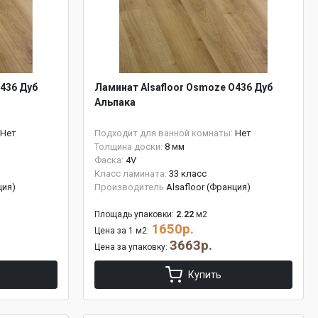
436 Дуб
Ламинат Alsafloor Osmoze O436 Дуб
Альпака
Нет
Подходит для ванной комнаты:
Нет
Толщина доски:
8 мм
Фаска:
4V
Класс ламината:
33 класс
ция)
Производитель
Alsafloor (Франция)
Площадь упаковки:
2.22
м2
1650р.
Цена за 1 м2:
3663р.
Цена за упаковку:
Купить