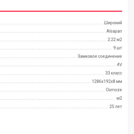
Широкий
Alsapan
2.22 м2
9 шт
Замковое соединение
4V
33 класс
1286х192х8 мм
Osmoze
м2
25 лет