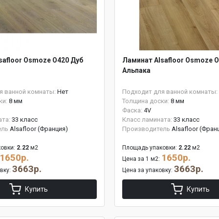
safloor Osmoze O420 Дуб
Ламинат Alsafloor Osmoze O
Альпака
я ванной комнаты:
Нет
Подходит для ванной комнаты:
ки:
8 мм
Толщина доски:
8 мм
Фаска:
4V
ата:
33 класс
Класс ламината:
33 класс
ель
Alsafloor (Франция)
Производитель
Alsafloor (Фран
овки:
2.22
м2
Площадь упаковки:
2.22
м2
1650р.
1650р.
Цена за 1 м2:
3663р.
3663р.
овку:
Цена за упаковку:
Купить
Купить