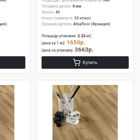
Нет
Подходит для ванной комнаты:
Нет
Толщина доски:
8 мм
Фаска:
4V
Класс ламината:
33 класс
ция)
Производитель
Alsafloor (Франция)
Площадь упаковки:
2.22
м2
1650р.
Цена за 1 м2:
3663р.
Цена за упаковку:
Купить