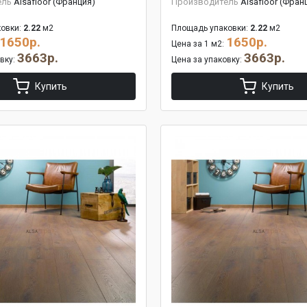
ель
Alsafloor (Франция)
Производитель
Alsafloor (Фран
овки:
2.22
м2
Площадь упаковки:
2.22
м2
1650р.
1650р.
Цена за 1 м2:
3663р.
3663р.
овку:
Цена за упаковку:
Купить
Купить