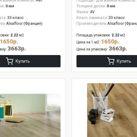
я ванной комнаты:
Нет
Подходит для ванной комнаты:
ки:
8 мм
Толщина доски:
8 мм
Фаска:
4V
ата:
33 класс
Класс ламината:
33 класс
ель
Alsafloor (Франция)
Производитель
Alsafloor (Фран
овки:
2.22
м2
Площадь упаковки:
2.22
м2
1650р.
1650р.
Цена за 1 м2:
3663р.
3663р.
овку:
Цена за упаковку:
Купить
Купить