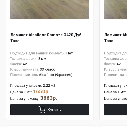
Ламинат Alsafloor Osmoze O420 Дуб
Ламинат Al
Таза
Таза
Подходит для ванной комнаты:
Нет
Подходит дл
Толщина доски:
8 мм
Толщина дос
Фаска:
4V
Фаска:
4V
Класс ламината:
33 класс
Класс ламин
Производитель
Alsafloor (Франция)
Производит
Площадь упаковки:
2.22
м2
Площадь упак
1650р.
Цена за 1 м2:
Цена за 1 м2:
3663р.
Цена за упаковку:
Цена за упак
Купить