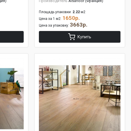
ция)
Производитель
Alsafloor (Франция)
Площадь упаковки:
2.22
м2
1650р.
Цена за 1 м2:
3663р.
Цена за упаковку:
Купить