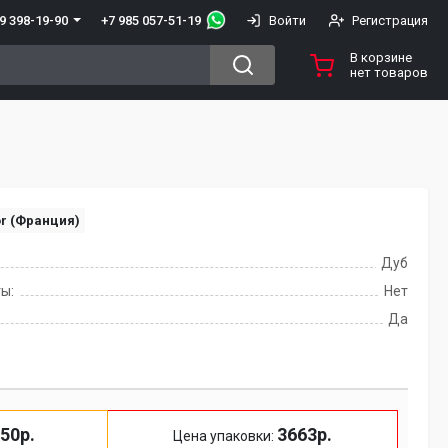
+7 985 057-51-19
9 398-19-90
Войти
Регистрация
В корзине
нет товаров
or (Франция)
Дуб
ы:
Нет
Да
50р.
3663р.
Цена упаковки: