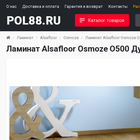
О нас
Доставка и оплата
Гарантия и возврат
Контакты
Ра
Каталог товаров
Ламинат
Alsafloor
Osmoze
Ламинат Alsafloor Osmoze O
Ламинат Alsafloor Osmoze O500 Д