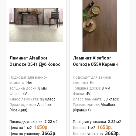
Ламинат Alsafloor
Ламинат Alsafloor
Osmoze O541 Дуб Кокос
Osmoze О559 Кармин
Подходит для ванной
Подходит для ванной
комнаты:
Нет
комнаты:
Нет
Толщина доски:
8 мм
Толщина доски:
8 мм
Фаска:
4V
Фаска:
4V
Класс ламината:
33 класс
Класс ламината:
33 класс
Производитель
Alsafloor
Производитель
Alsafloor
(Франция)
(Франция)
Площадь упаковки:
2.22
м2
Площадь упаковки:
2.22
м2
1650р.
1650р.
Цена за 1 м2:
Цена за 1 м2:
3663р.
3663р.
Цена за упаковку:
Цена за упаковку: