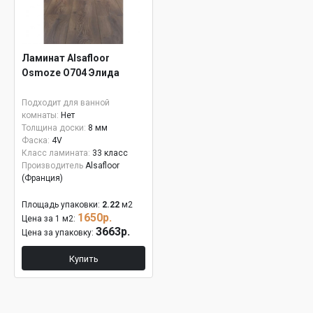
Ламинат Alsafloor
Osmoze О704 Элида
Подходит для ванной
комнаты:
Нет
Толщина доски:
8 мм
Фаска:
4V
Класс ламината:
33 класс
Производитель
Alsafloor
(Франция)
Площадь упаковки:
2.22
м2
1650р.
Цена за 1 м2:
3663р.
Цена за упаковку:
Купить