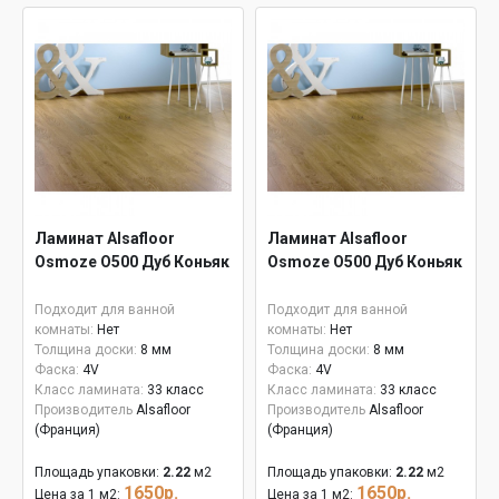
Ламинат Alsafloor
Ламинат Alsafloor
Osmoze O500 Дуб Коньяк
Osmoze O500 Дуб Коньяк
Подходит для ванной
Подходит для ванной
комнаты:
Нет
комнаты:
Нет
Толщина доски:
8 мм
Толщина доски:
8 мм
Фаска:
4V
Фаска:
4V
Класс ламината:
33 класс
Класс ламината:
33 класс
Производитель
Alsafloor
Производитель
Alsafloor
(Франция)
(Франция)
Площадь упаковки:
2.22
м2
Площадь упаковки:
2.22
м2
1650р.
1650р.
Цена за 1 м2:
Цена за 1 м2: