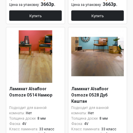
3663р.
3663р.
Цена за упаковку:
Цена за упаковку:
Купить
Купить
Ламинат Alsafloor
Ламинат Alsafloor
Osmoze O514 Намюр
Osmoze O528 Дуб
Каштан
Подходит для ванной
Подходит для ванной
комнаты:
Нет
комнаты:
Нет
Толщина доски:
8 мм
Толщина доски:
8 мм
Фаска:
4V
Фаска:
4V
Класс ламината:
33 класс
Класс ламината:
33 класс