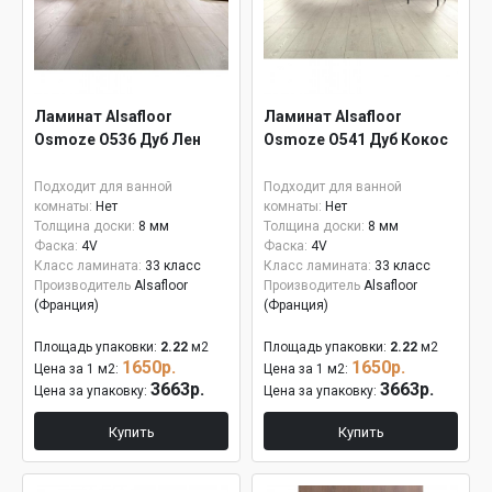
Ламинат Alsafloor
Ламинат Alsafloor
Osmoze O536 Дуб Лен
Osmoze O541 Дуб Кокос
Подходит для ванной
Подходит для ванной
комнаты:
Нет
комнаты:
Нет
Толщина доски:
8 мм
Толщина доски:
8 мм
Фаска:
4V
Фаска:
4V
Класс ламината:
33 класс
Класс ламината:
33 класс
Производитель
Alsafloor
Производитель
Alsafloor
(Франция)
(Франция)
Площадь упаковки:
2.22
м2
Площадь упаковки:
2.22
м2
1650р.
1650р.
Цена за 1 м2:
Цена за 1 м2:
3663р.
3663р.
Цена за упаковку:
Цена за упаковку:
Купить
Купить