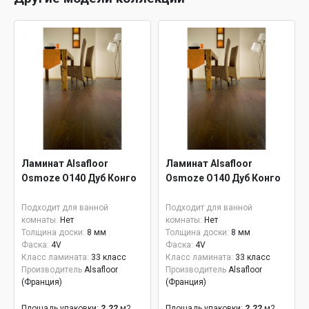
Ламинат Alsafloor
Ламинат Alsafloor
Osmoze O140 Дуб Конго
Osmoze O140 Дуб Конго
Подходит для ванной
Подходит для ванной
комнаты:
Нет
комнаты:
Нет
Толщина доски:
8 мм
Толщина доски:
8 мм
Фаска:
4V
Фаска:
4V
Класс ламината:
33 класс
Класс ламината:
33 класс
Производитель
Alsafloor
Производитель
Alsafloor
(Франция)
(Франция)
Площадь упаковки:
2.22
м2
Площадь упаковки:
2.22
м2