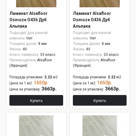
Ламинат Alsafloor
Ламинат Alsafloor
Osmoze O436 Дуб
Osmoze O436 Дуб
Альпака
Альпака
Подходит для ванной
Подходит для ванной
комнаты:
Нет
комнаты:
Нет
Толщина доски:
8 мм
Толщина доски:
8 мм
Фаска:
4V
Фаска:
4V
Класс ламината:
33 класс
Класс ламината:
33 класс
Производитель
Alsafloor
Производитель
Alsafloor
(Франция)
(Франция)
Площадь упаковки:
2.22
м2
Площадь упаковки:
2.22
м2
1650р.
1650р.
Цена за 1 м2:
Цена за 1 м2:
3663р.
3663р.
Цена за упаковку:
Цена за упаковку:
Купить
Купить