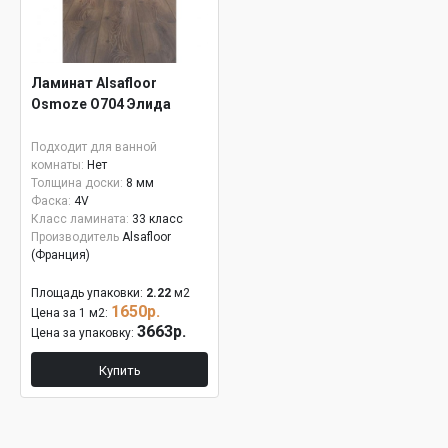
Ламинат Alsafloor
Osmoze О704 Элида
Подходит для ванной
комнаты:
Нет
Толщина доски:
8 мм
Фаска:
4V
Класс ламината:
33 класс
Производитель
Alsafloor
(Франция)
Площадь упаковки:
2.22
м2
1650р.
Цена за 1 м2:
3663р.
Цена за упаковку:
Купить