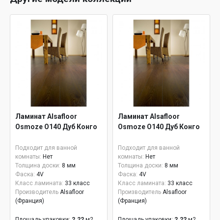
Ламинат Alsafloor
Ламинат Alsafloor
Osmoze O140 Дуб Конго
Osmoze O140 Дуб Конго
Подходит для ванной
Подходит для ванной
комнаты:
Нет
комнаты:
Нет
Толщина доски:
8 мм
Толщина доски:
8 мм
Фаска:
4V
Фаска:
4V
Класс ламината:
33 класс
Класс ламината:
33 класс
Производитель
Alsafloor
Производитель
Alsafloor
(Франция)
(Франция)
Площадь упаковки:
2.22
м2
Площадь упаковки:
2.22
м2