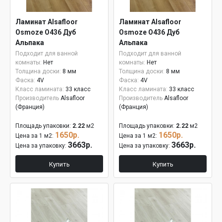
Ламинат Alsafloor
Ламинат Alsafloor
Osmoze O436 Дуб
Osmoze O436 Дуб
Альпака
Альпака
Подходит для ванной
Подходит для ванной
комнаты:
Нет
комнаты:
Нет
Толщина доски:
8 мм
Толщина доски:
8 мм
Фаска:
4V
Фаска:
4V
Класс ламината:
33 класс
Класс ламината:
33 класс
Производитель
Alsafloor
Производитель
Alsafloor
(Франция)
(Франция)
Площадь упаковки:
2.22
м2
Площадь упаковки:
2.22
м2
1650р.
1650р.
Цена за 1 м2:
Цена за 1 м2:
3663р.
3663р.
Цена за упаковку:
Цена за упаковку:
Купить
Купить