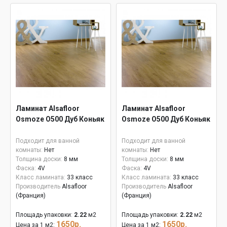
Ламинат Alsafloor
Ламинат Alsafloor
Osmoze O500 Дуб Коньяк
Osmoze O500 Дуб Коньяк
Подходит для ванной
Подходит для ванной
комнаты:
Нет
комнаты:
Нет
Толщина доски:
8 мм
Толщина доски:
8 мм
Фаска:
4V
Фаска:
4V
Класс ламината:
33 класс
Класс ламината:
33 класс
Производитель
Alsafloor
Производитель
Alsafloor
(Франция)
(Франция)
Площадь упаковки:
2.22
м2
Площадь упаковки:
2.22
м2
1650р.
1650р.
Цена за 1 м2:
Цена за 1 м2: