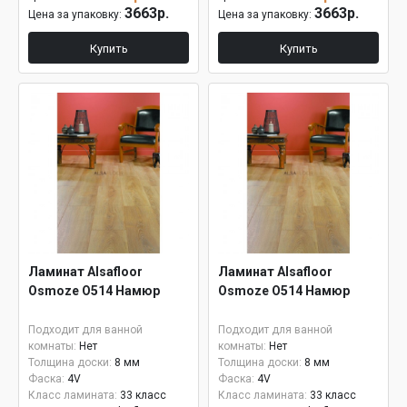
3663р.
3663р.
Цена за упаковку:
Цена за упаковку:
Купить
Купить
Ламинат Alsafloor
Ламинат Alsafloor
Osmoze O514 Намюр
Osmoze O514 Намюр
Подходит для ванной
Подходит для ванной
комнаты:
Нет
комнаты:
Нет
Толщина доски:
8 мм
Толщина доски:
8 мм
Фаска:
4V
Фаска:
4V
Класс ламината:
33 класс
Класс ламината:
33 класс