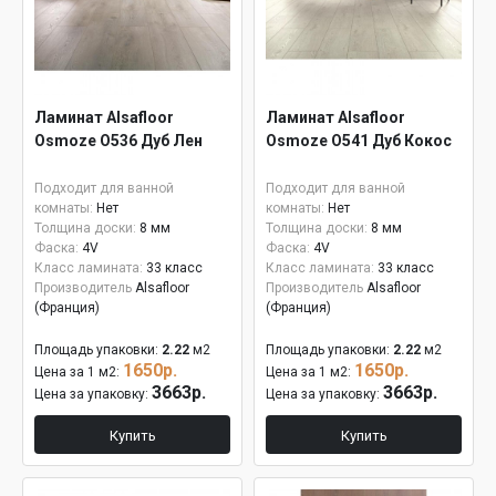
Ламинат Alsafloor
Ламинат Alsafloor
Osmoze O536 Дуб Лен
Osmoze O541 Дуб Кокос
Подходит для ванной
Подходит для ванной
комнаты:
Нет
комнаты:
Нет
Толщина доски:
8 мм
Толщина доски:
8 мм
Фаска:
4V
Фаска:
4V
Класс ламината:
33 класс
Класс ламината:
33 класс
Производитель
Alsafloor
Производитель
Alsafloor
(Франция)
(Франция)
Площадь упаковки:
2.22
м2
Площадь упаковки:
2.22
м2
1650р.
1650р.
Цена за 1 м2:
Цена за 1 м2:
3663р.
3663р.
Цена за упаковку:
Цена за упаковку:
Купить
Купить