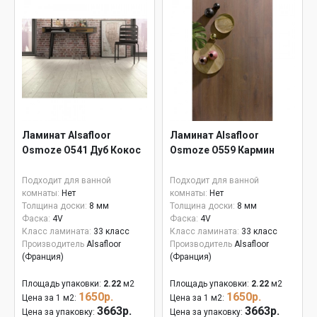
Ламинат Alsafloor
Ламинат Alsafloor
Osmoze O541 Дуб Кокос
Osmoze О559 Кармин
Подходит для ванной
Подходит для ванной
комнаты:
Нет
комнаты:
Нет
Толщина доски:
8 мм
Толщина доски:
8 мм
Фаска:
4V
Фаска:
4V
Класс ламината:
33 класс
Класс ламината:
33 класс
Производитель
Alsafloor
Производитель
Alsafloor
(Франция)
(Франция)
Площадь упаковки:
2.22
м2
Площадь упаковки:
2.22
м2
1650р.
1650р.
Цена за 1 м2:
Цена за 1 м2:
3663р.
3663р.
Цена за упаковку:
Цена за упаковку: